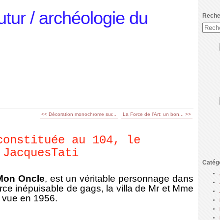
utur / archéologie du
Reche
<< Décoration monochrome sur...
La Force de l’Art: un bon... >>
constituée au 104, le
 JacquesTati
Catég
Mon Oncle
, est un véritable personnage dans
rce inépuisable de gags, la villa de Mr et Mme
, vue en 1956.