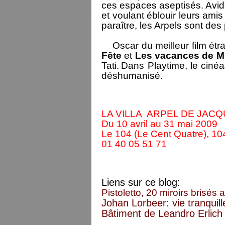
ces espaces aseptisés. Avide
et voulant éblouir leurs ami
paraître, les Arpels sont des
Oscar du meilleur film étr
Fête
et
Les vacances de M
Tati.
Dans Playtime, le cinéas
déshumanisé.
LA VILLA ARPEL DE JACQ
Du 10 avril au 31 mai 2009
Le 104 (Le Cent Quatre), 104
01 40 05 51 71
Liens sur ce blog:
Pistoletto, 20 miroirs brisés 
Johan Lorbeer: vie tranquil
Bâtiment de Leandro Erlich a