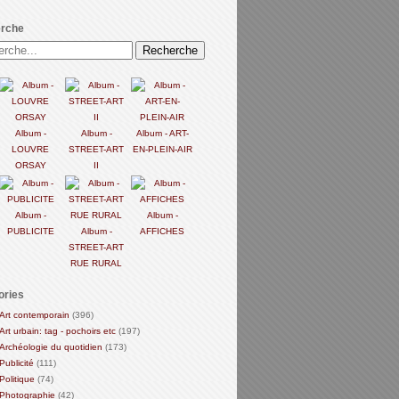
rche
Album -
Album -
Album - ART-
LOUVRE
STREET-ART
EN-PLEIN-AIR
ORSAY
II
Album -
Album -
PUBLICITE
Album -
AFFICHES
STREET-ART
RUE RURAL
ories
Art contemporain
(396)
Art urbain: tag - pochoirs etc
(197)
Archéologie du quotidien
(173)
Publicité
(111)
Politique
(74)
Photographie
(42)