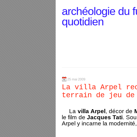
archéologie du f
quotidien
25 mai 2009
La villa Arpel re
terrain de jeu de
La
villa Arpel
, décor de
le film de
Jacques Tati
. Sou
Arpel y incarne la modernité