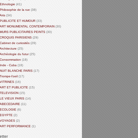
Ethnologie
(41)
Philosophie de la rue
(38)
Arts
(34)
PUBLICITE ET HUMOUR
(33)
ART MONUMENTAL CONTEMPORAIN
(30)
MURS PUBLICITAIRES PEINTS
(30)
CROQUIS PARISIENS
(29)
Cabinet de curiosités
(29)
Architecture
(25)
Archéologie du futur
(25)
Consommation
(18)
Inde - Cuba
(18)
NUIT BLANCHE PARIS
(17)
Trompe-l'oeil
(17)
VITRINES
(16)
ART ET PUBLICITE
(15)
TELEVISION
(15)
LE VIEUX PARIS
(14)
ABECEDAIRE
(11)
ECOLOGIE
(6)
EGYPTE
(2)
VOYAGES
(2)
ART PERFORMANCE
(1)
etter