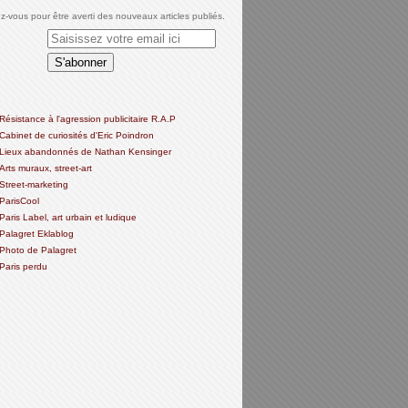
-vous pour être averti des nouveaux articles publiés.
Résistance à l'agression publicitaire R.A.P
Cabinet de curiosités d'Eric Poindron
Lieux abandonnés de Nathan Kensinger
Arts muraux, street-art
Street-marketing
ParisCool
Paris Label, art urbain et ludique
Palagret Eklablog
Photo de Palagret
Paris perdu