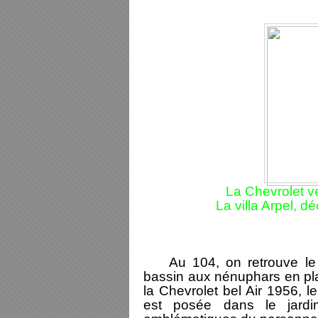
La Chevrolet v
La villa Arpel, 
Au 104, on retrouve le ja
bassin aux nénuphars en plas
la Chevrolet bel Air 1956, l
est posée dans le jardi