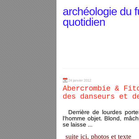
archéologie du f
quotidien
24 janvier 2012
Abercrombie & Fit
des danseurs et d
Derrière de lourdes por
l'homme objet. Blond, mâchoi
se laisse ...
suite ici, photos et texte