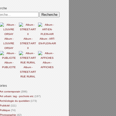
rche
Album -
Album -
Album - ART-
LOUVRE
STREET-ART
EN-PLEIN-AIR
ORSAY
II
Album -
Album -
PUBLICITE
Album -
AFFICHES
STREET-ART
RUE RURAL
ories
Art contemporain
(396)
Art urbain: tag - pochoirs etc
(197)
Archéologie du quotidien
(173)
Publicité
(111)
Politique
(74)
Photographie
(42)