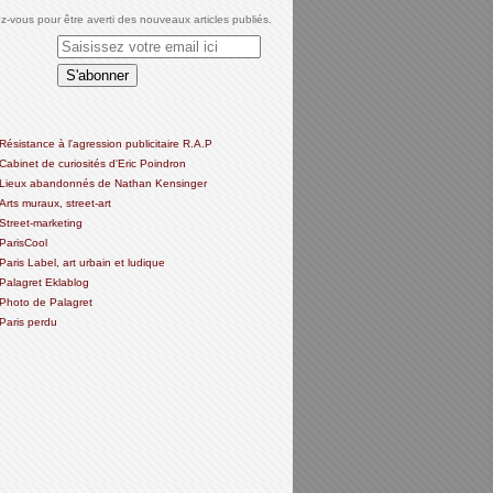
-vous pour être averti des nouveaux articles publiés.
Résistance à l'agression publicitaire R.A.P
Cabinet de curiosités d'Eric Poindron
Lieux abandonnés de Nathan Kensinger
Arts muraux, street-art
Street-marketing
ParisCool
Paris Label, art urbain et ludique
Palagret Eklablog
Photo de Palagret
Paris perdu