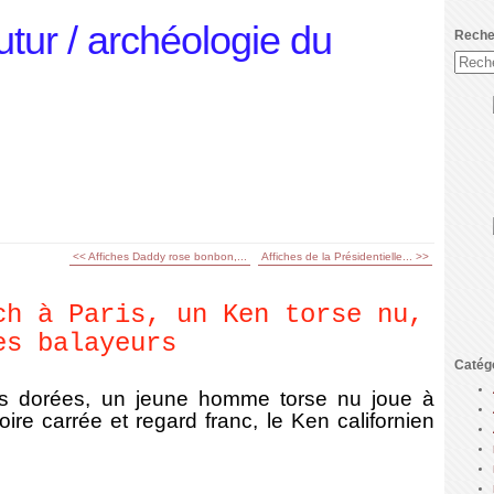
utur / archéologie du
Reche
<< Affiches Daddy rose bonbon,...
Affiches de la Présidentielle... >>
ch à Paris, un Ken torse nu,
es balayeurs
Catég
tes dorées, un jeune homme torse nu joue à
re carrée et regard franc, le Ken californien