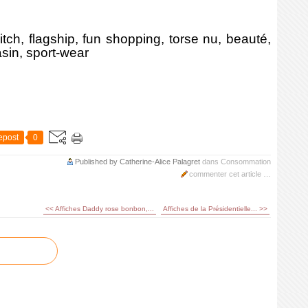
tch, flagship, fun shopping, torse nu, beauté,
sin, sport-wear
epost
0
Published by Catherine-Alice Palagret
dans
Consommation
commenter cet article
…
<< Affiches Daddy rose bonbon,...
Affiches de la Présidentielle... >>