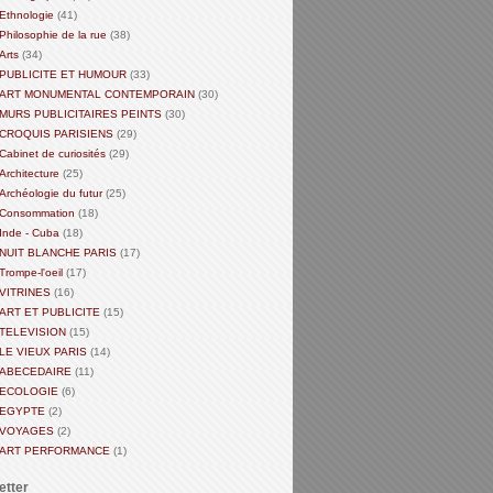
Ethnologie
(41)
Philosophie de la rue
(38)
Arts
(34)
PUBLICITE ET HUMOUR
(33)
ART MONUMENTAL CONTEMPORAIN
(30)
MURS PUBLICITAIRES PEINTS
(30)
CROQUIS PARISIENS
(29)
Cabinet de curiosités
(29)
Architecture
(25)
Archéologie du futur
(25)
Consommation
(18)
Inde - Cuba
(18)
NUIT BLANCHE PARIS
(17)
Trompe-l'oeil
(17)
VITRINES
(16)
ART ET PUBLICITE
(15)
TELEVISION
(15)
LE VIEUX PARIS
(14)
ABECEDAIRE
(11)
ECOLOGIE
(6)
EGYPTE
(2)
VOYAGES
(2)
ART PERFORMANCE
(1)
etter