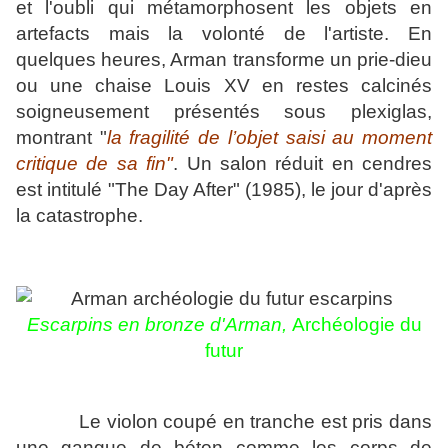
et l'oubli qui métamorphosent les objets en
artefacts mais la volonté de l'artiste. En
quelques heures, Arman transforme un prie-dieu
ou une chaise Louis XV en restes calcinés
soigneusement présentés sous plexiglas,
montrant
"
la fragilité de l’objet saisi au moment
critique de sa fin
"
.
U
n salon réduit en cendres
est intitulé
"
The Day After" (
1985),
le jour d'après
la catastrophe.
Escarpins en bronze
d'Arman,
Archéologie du
futur
Le violon coupé en tranche est pris dans
une gangue de béton comme les corps de