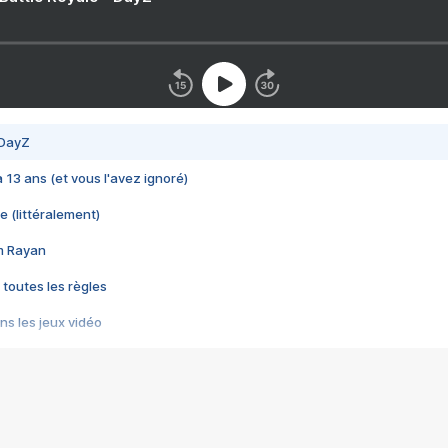
 DayZ
 a 13 ans (et vous l'avez ignoré)
e (littéralement)
im Rayan
 toutes les règles
s les jeux vidéo
us choquant de Rockstar ? - Le scandale BULLY
e plus moche de Steam
du RÊVE tourne au CAUCHEMAR