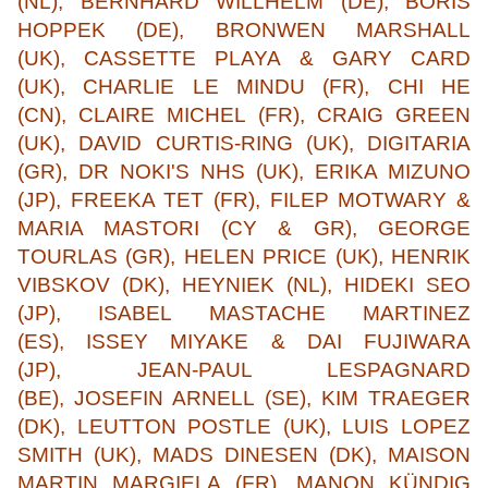
(NL), BERNHARD WILLHELM (DE), BORIS
HOPPEK (DE), BRONWEN MARSHALL
(UK), CASSETTE PLAYA & GARY CARD
(UK), CHARLIE LE MINDU (FR), CHI HE
(CN), CLAIRE MICHEL (FR), CRAIG GREEN
(UK), DAVID CURTIS-RING (UK), DIGITARIA
(GR), DR NOKI'S NHS (UK), ERIKA MIZUNO
(JP), FREEKA TET (FR), FILEP MOTWARY &
MARIA MASTORI (CY & GR), GEORGE
TOURLAS (GR), HELEN PRICE (UK), HENRIK
VIBSKOV (DK), HEYNIEK (NL), HIDEKI SEO
(JP), ISABEL MASTACHE MARTINEZ
(ES), ISSEY MIYAKE & DAI FUJIWARA
(JP), JEAN-PAUL LESPAGNARD
(BE), JOSEFIN ARNELL (SE), KIM TRAEGER
(DK), LEUTTON POSTLE (UK), LUIS LOPEZ
SMITH (UK), MADS DINESEN (DK), MAISON
MARTIN MARGIELA (FR), MANON KÜNDIG