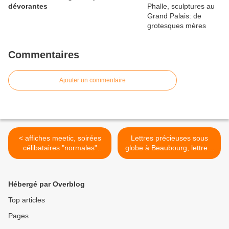
dévorantes
Commentaires
Ajouter un commentaire
< affiches meetic, soirées
Lettres précieuses sous
célibataires "normales"
globe à Beaubourg, lettres-
sans acné et sans
images en 3D >
imposteur
Hébergé par Overblog
Top articles
Pages