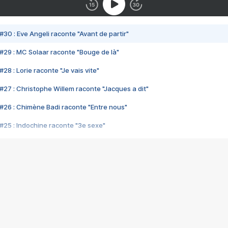
#30 : Eve Angeli raconte "Avant de partir"
#29 : MC Solaar raconte "Bouge de là"
28 : Lorie raconte "Je vais vite"
#27 : Christophe Willem raconte "Jacques a dit"
#26 : Chimène Badi raconte "Entre nous"
#25 : Indochine raconte "3e sexe"
#24 : Zaho raconte "C'est chelou"
#23 : Patrick Bruel raconte "Au café des délices"
#22 : Kyo raconte "Le chemin"
#21 : Nolwenn Leroy raconte "Cassé"
#20 : Patrick Hernandez raconte "Born to be alive"