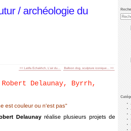
utur / archéologie du
Reche
<< Latifa Echakhch, L'air du...
Balloon dog, sculpture iconique... >>
 Robert Delaunay, Byrrh,
Catég
e est couleur ou n'est pas"
obert Delaunay
réalise plusieurs projets de