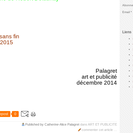
Abonnez
Email
Liens
sans fin
r 2015
Palagret
art et publicité
décembre 2014
epost
0
Published by Catherine-Alice Palagret
dans
ART ET PUBLICITE
commenter cet article
…