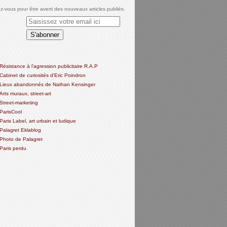
-vous pour être averti des nouveaux articles publiés.
Résistance à l'agression publicitaire R.A.P
Cabinet de curiosités d'Eric Poindron
Lieux abandonnés de Nathan Kensinger
Arts muraux, street-art
Street-marketing
ParisCool
Paris Label, art urbain et ludique
Palagret Eklablog
Photo de Palagret
Paris perdu