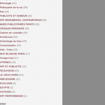
Ethnologie
(41)
Philosophie de la rue
(38)
Arts
(34)
PUBLICITE ET HUMOUR
(33)
ART MONUMENTAL CONTEMPORAIN
(30)
MURS PUBLICITAIRES PEINTS
(30)
CROQUIS PARISIENS
(29)
Cabinet de curiosités
(29)
Architecture
(25)
Archéologie du futur
(25)
Consommation
(18)
Inde - Cuba
(18)
NUIT BLANCHE PARIS
(17)
Trompe-l'oeil
(17)
VITRINES
(16)
ART ET PUBLICITE
(15)
TELEVISION
(15)
LE VIEUX PARIS
(14)
ABECEDAIRE
(11)
ECOLOGIE
(6)
EGYPTE
(2)
VOYAGES
(2)
ART PERFORMANCE
(1)
etter