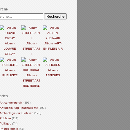
rche
Album -
Album -
Album - ART-
LOUVRE
STREET-ART
EN-PLEIN-AIR
ORSAY
II
Album -
Album -
PUBLICITE
Album -
AFFICHES
STREET-ART
RUE RURAL
ories
Art contemporain
(396)
Art urbain: tag - pochoirs etc
(197)
Archéologie du quotidien
(173)
Publicité
(111)
Politique
(74)
Photographie
(42)