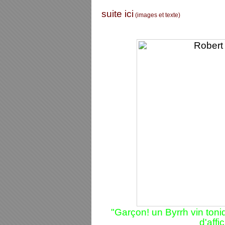
suite ici
(images et texte)
"Garçon! un Byrrh vin toni
d'aff