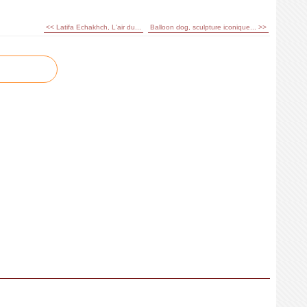
<< Latifa Echakhch, L'air du...
Balloon dog, sculpture iconique... >>