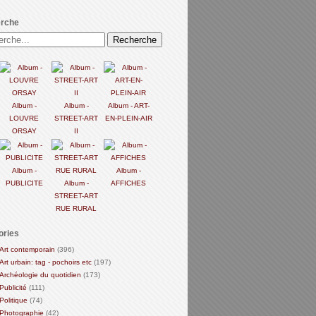
rche
Album -
Album -
Album - ART-
LOUVRE
STREET-ART
EN-PLEIN-AIR
ORSAY
II
Album -
Album -
PUBLICITE
Album -
AFFICHES
STREET-ART
RUE RURAL
ories
Art contemporain
(396)
Art urbain: tag - pochoirs etc
(197)
Archéologie du quotidien
(173)
Publicité
(111)
Politique
(74)
Photographie
(42)