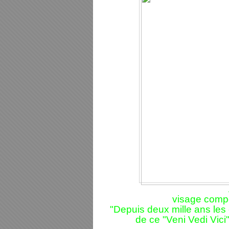
visage compo
"Depuis deux mille ans les
de ce "Veni Vedi Vici"