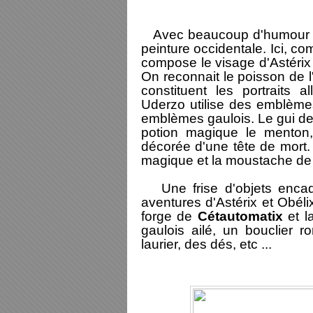
Avec beaucoup d'humou
peinture occidentale. Ici, c
compose le visage d'Astérix
On reconnait le poisson de l'
constituent les portraits
Uderzo utilise des emblèmes
emblèmes gaulois. Le gui des
potion magique le menton, 
décorée d'une tête de mort. 
magique et la moustache d
Une frise d'objets encadre
aventures d'Astérix et Obélix
forge de
Cétautomatix
et l
gaulois ailé, un bouclier 
laurier, des dés, etc ...