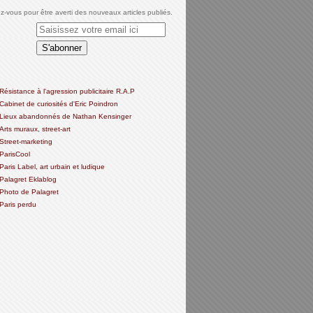
-vous pour être averti des nouveaux articles publiés.
Résistance à l'agression publicitaire R.A.P
Cabinet de curiosités d'Eric Poindron
Lieux abandonnés de Nathan Kensinger
Arts muraux, street-art
Street-marketing
ParisCool
Paris Label, art urbain et ludique
Palagret Eklablog
Photo de Palagret
Paris perdu