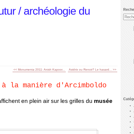
utur / archéologie du
Reche
<< Monumenta 2011: Anish Kapoor...
Astérix ou Renoir? Le hasard... >>
 à la manière d'Arcimboldo
Catég
ffichent en plein air sur les grilles du
musée