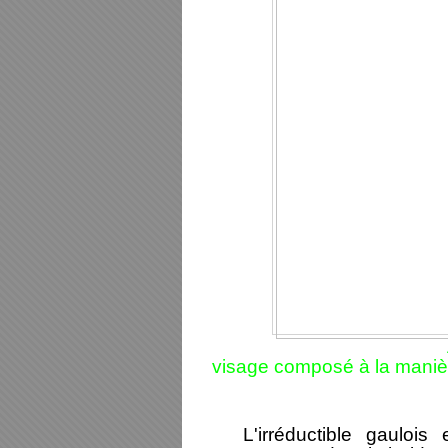
visage composé à la manièr
L'irréductible gauloi