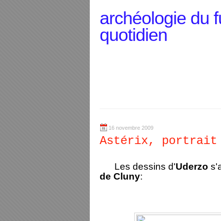
archéologie du f
quotidien
16 novembre 2009
Astérix, portrait
Les dessins d'
Uderzo
s'a
de Cluny
: