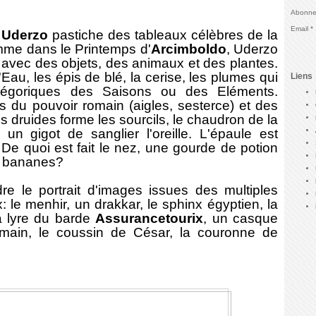
Abonnez
Email
r
Uderzo
pastiche des tableaux célèbres de la
omme dans le Printemps d'
Arcimboldo
, Uderzo
 avec des objets, des animaux et des plantes.
Eau, les épis de blé, la cerise, les plumes qui
Liens
 allégoriques des Saisons ou des Eléments.
 du pouvoir romain (aigles, sesterce) et des
 druides forme les sourcils, le chaudron de la
un gigot de sanglier l'oreille. L'épaule est
De quoi est fait le nez, une gourde de potion
e bananes?
 le portrait d'images issues des multiples
: le menhir, un drakkar, le sphinx égyptien, la
a lyre du barde
Assurancetourix
, un casque
romain, le coussin de César, la couronne de