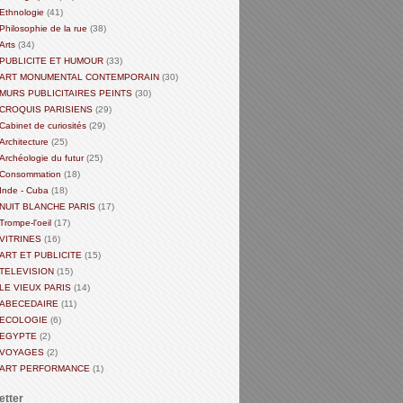
Ethnologie
(41)
Philosophie de la rue
(38)
Arts
(34)
PUBLICITE ET HUMOUR
(33)
ART MONUMENTAL CONTEMPORAIN
(30)
MURS PUBLICITAIRES PEINTS
(30)
CROQUIS PARISIENS
(29)
Cabinet de curiosités
(29)
Architecture
(25)
Archéologie du futur
(25)
Consommation
(18)
Inde - Cuba
(18)
NUIT BLANCHE PARIS
(17)
Trompe-l'oeil
(17)
VITRINES
(16)
ART ET PUBLICITE
(15)
TELEVISION
(15)
LE VIEUX PARIS
(14)
ABECEDAIRE
(11)
ECOLOGIE
(6)
EGYPTE
(2)
VOYAGES
(2)
ART PERFORMANCE
(1)
etter