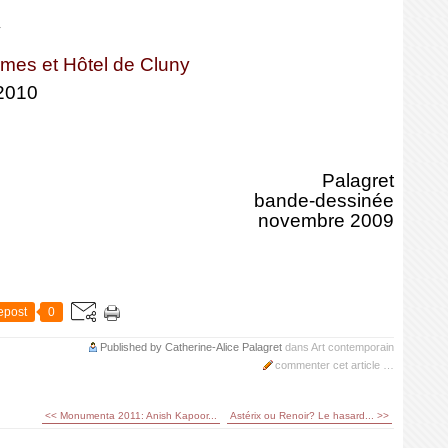
y
mes et Hôtel de
Cluny
 2010
Palagret
bande-dessinée
novembre 2009
epost
0
Published by Catherine-Alice Palagret
dans
Art contemporain
commenter cet article
…
<< Monumenta 2011: Anish Kapoor...
Astérix ou Renoir? Le hasard... >>