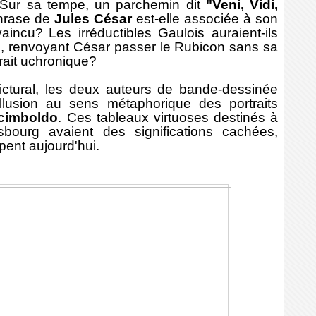
Sur sa tempe, un parchemin dit
"Veni, Vidi,
phrase de
Jules César
est-elle associée à son
vaincu?
Les irréductibles Gaulois auraient-ils
, renvoyant César passer le Rubicon sans sa
rait uchronique?
tural, l
es deux auteurs de bande-dessinée
llusion au sens métaphorique des portraits
cimboldo
. Ces tableaux virtuoses destinés à
sbourg avaient des significations cachées,
pent aujourd'hui.