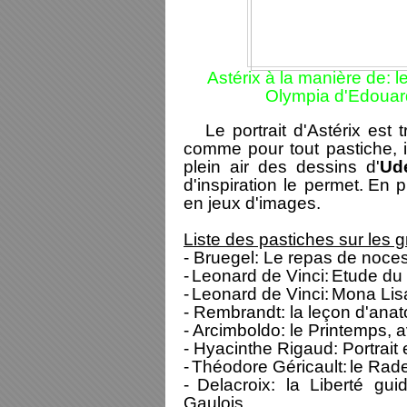
Astérix à la manière de: 
Olympia d'Edouar
Le portrait d'Astérix est tr
comme pour tout pastiche, il
plein air des dessins d'
Ud
d'inspiration le permet.
En p
en jeux d'images.
Liste des pastiches sur les 
- Bruegel: Le repas de noce
-
Leonard de Vinci:
Etude du 
-
Leonard de Vinci:
Mona Lisa
- Rembrandt: la leçon d'anat
- Arcimboldo: le Printemps, a
- Hyacinthe Rigaud: Portrait
-
Théodore Géricault:
le Rad
-
Delacroix: l
a Liberté gui
Gaulois