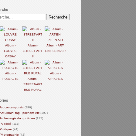
rche
Album -
Album -
Album - ART-
LOUVRE
STREET-ART
EN-PLEIN-AIR
ORSAY
II
Album -
Album -
PUBLICITE
Album -
AFFICHES
STREET-ART
RUE RURAL
ories
Art contemporain
(396)
Art urbain: tag - pochoirs etc
(197)
Archéologie du quotidien
(173)
Publicité
(111)
Politique
(74)
Photographie
(42)