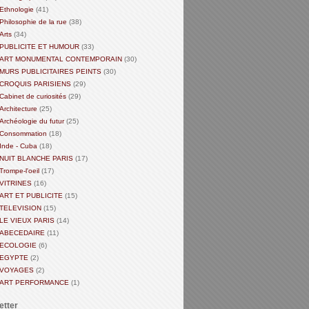
Ethnologie
(41)
Philosophie de la rue
(38)
Arts
(34)
PUBLICITE ET HUMOUR
(33)
ART MONUMENTAL CONTEMPORAIN
(30)
MURS PUBLICITAIRES PEINTS
(30)
CROQUIS PARISIENS
(29)
Cabinet de curiosités
(29)
Architecture
(25)
Archéologie du futur
(25)
Consommation
(18)
Inde - Cuba
(18)
NUIT BLANCHE PARIS
(17)
Trompe-l'oeil
(17)
VITRINES
(16)
ART ET PUBLICITE
(15)
TELEVISION
(15)
LE VIEUX PARIS
(14)
ABECEDAIRE
(11)
ECOLOGIE
(6)
EGYPTE
(2)
VOYAGES
(2)
ART PERFORMANCE
(1)
etter