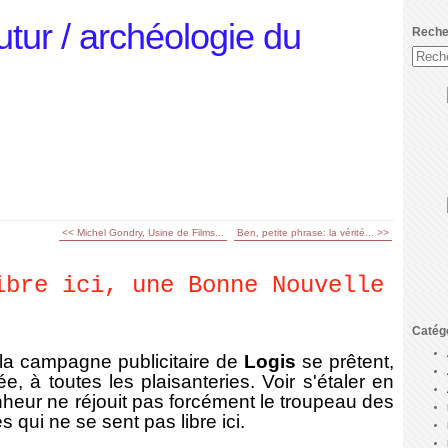
utur / archéologie du
Reche
<< Michel Gondry, Usine de Films...
Ben, petite phrase: la vérité... >>
ibre ici, une Bonne Nouvelle
Catég
la campagne publicitaire de
Logis
se prêtent,
, à toutes les plaisanteries. Voir s'étaler en
heur ne réjouit pas forcément le troupeau des
 qui ne se sent pas libre ici.