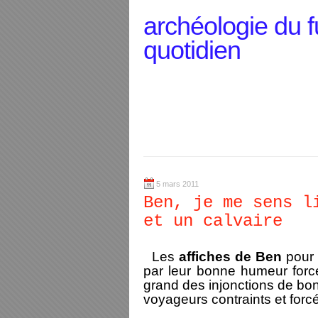
archéologie du f
quotidien
5 mars 2011
Ben, je me sens l
et un calvaire
Les
affiches de Ben
pour 
par leur bonne humeur forcée
grand des injonctions de bon
voyageurs contraints et forcés