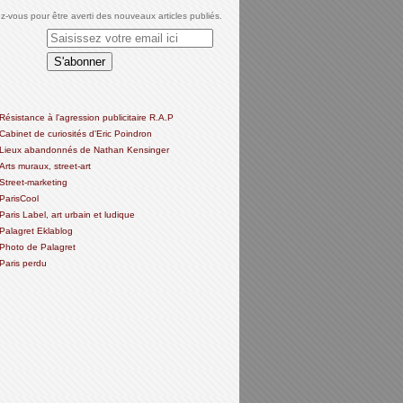
-vous pour être averti des nouveaux articles publiés.
Résistance à l'agression publicitaire R.A.P
Cabinet de curiosités d'Eric Poindron
Lieux abandonnés de Nathan Kensinger
Arts muraux, street-art
Street-marketing
ParisCool
Paris Label, art urbain et ludique
Palagret Eklablog
Photo de Palagret
Paris perdu