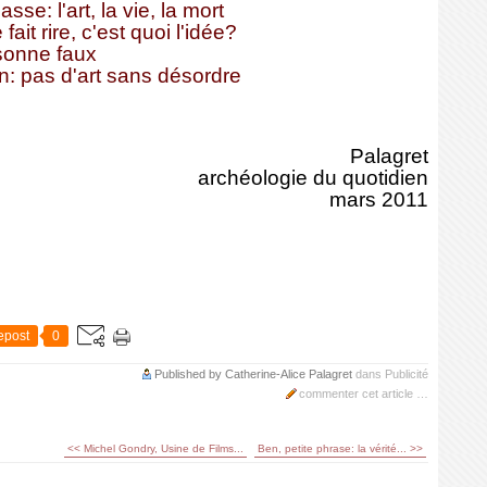
se: l'art, la vie, la mort
fait rire, c'est quoi l'idée?
 sonne faux
n: pas d'art sans désordre
Palagret
archéologie du quotidien
mars 2011
epost
0
Published by Catherine-Alice Palagret
dans
Publicité
commenter cet article
…
<< Michel Gondry, Usine de Films...
Ben, petite phrase: la vérité... >>