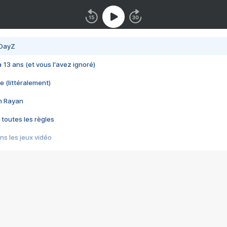
 DayZ
 a 13 ans (et vous l'avez ignoré)
e (littéralement)
im Rayan
 toutes les règles
s les jeux vidéo
us choquant de Rockstar ? - Le scandale BULLY
e plus moche de Steam
du RÊVE tourne au CAUCHEMAR
pendant 8 heures