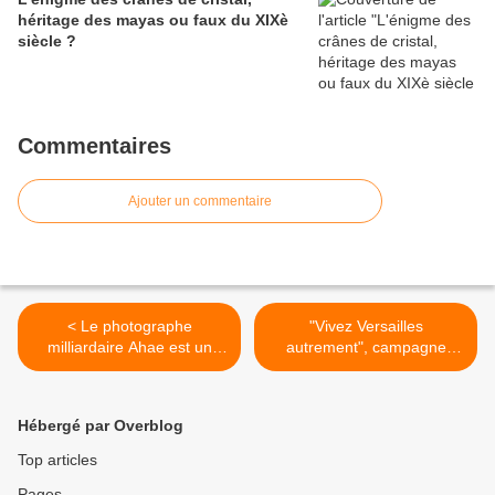
héritage des mayas ou faux du XIXè
siècle ?
Commentaires
Ajouter un commentaire
< Le photographe
"Vivez Versailles
milliardaire Ahae est un
autrement", campagne
escroc recherché par le FBI
publicitaire pour le château
de Versailles déjà trop visité
>
Hébergé par Overblog
Top articles
Pages