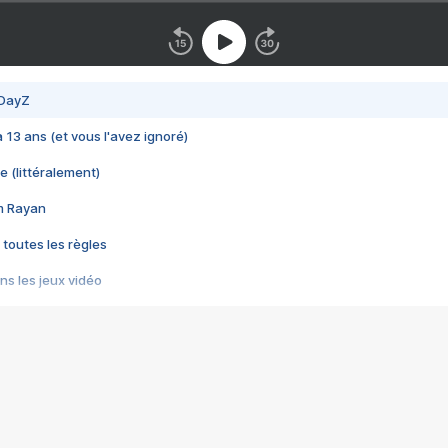
 DayZ
 a 13 ans (et vous l'avez ignoré)
e (littéralement)
im Rayan
 toutes les règles
s les jeux vidéo
us choquant de Rockstar ? - Le scandale BULLY
e plus moche de Steam
du RÊVE tourne au CAUCHEMAR
pendant 8 heures