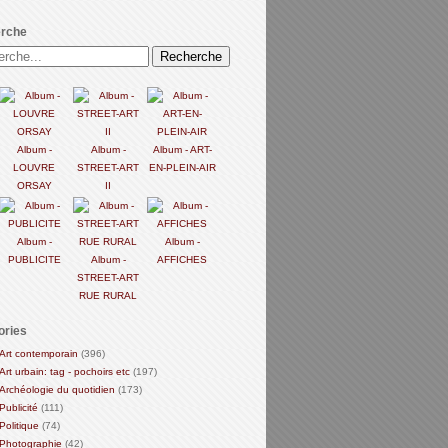
rche
Album -
Album -
Album - ART-
LOUVRE
STREET-ART
EN-PLEIN-AIR
ORSAY
II
Album -
Album -
PUBLICITE
Album -
AFFICHES
STREET-ART
RUE RURAL
ories
Art contemporain
(396)
Art urbain: tag - pochoirs etc
(197)
Archéologie du quotidien
(173)
Publicité
(111)
Politique
(74)
Photographie
(42)