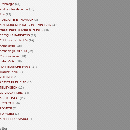
Ethnologie
(41)
Philosophie de la rue
(38)
Arts
(34)
PUBLICITE ET HUMOUR
(33)
ART MONUMENTAL CONTEMPORAIN
(30)
MURS PUBLICITAIRES PEINTS
(30)
CROQUIS PARISIENS
(29)
Cabinet de curiosités
(29)
Architecture
(25)
Archéologie du futur
(25)
Consommation
(18)
Inde - Cuba
(18)
NUIT BLANCHE PARIS
(17)
Trompe-l'oeil
(17)
VITRINES
(16)
ART ET PUBLICITE
(15)
TELEVISION
(15)
LE VIEUX PARIS
(14)
ABECEDAIRE
(11)
ECOLOGIE
(6)
EGYPTE
(2)
VOYAGES
(2)
ART PERFORMANCE
(1)
etter