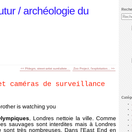
utur / archéologie du
Reche
<< Phlegm, street-artist surréaliste...
Zoo Project, l'exploitation... >>
et caméras de surveillance
Catég
brother is watching you
Olympiques
, Londres nettoie la ville. Comme
rges sauvages sont interdites mais à Londres
e sont très nombreuses. Dans l'East End en