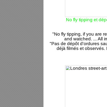
No fly tipping et d
"No fly tipping, if you are r
and watched. ... All 
"Pas de dépôt d'ordures sau
déjà filmés et observés.