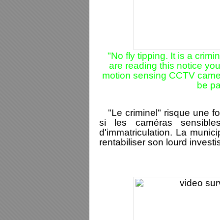
"No fly tipping. It is a cri
are reading this notice yo
motion sensing CCTV cameras
be pa
"Le criminel" risque une fo
si les caméras sensibl
d'immatriculation. La munici
rentabiliser son lourd invest