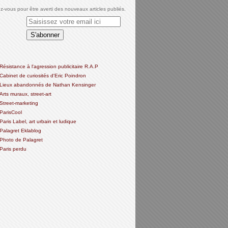
-vous pour être averti des nouveaux articles publiés.
Résistance à l'agression publicitaire R.A.P
Cabinet de curiosités d'Eric Poindron
Lieux abandonnés de Nathan Kensinger
Arts muraux, street-art
Street-marketing
ParisCool
Paris Label, art urbain et ludique
Palagret Eklablog
Photo de Palagret
Paris perdu