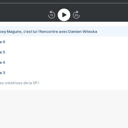
bey Maguire, c'est lui ! Rencontre avec Damien Witecka
e 6
e 5
e 4
e 3
s créatrices de la VF !
e 2
e 1
e Mektoub My Love arrive enfin ! Rencontre avec Shaïn Boumedine et Sal
i : après Toni en famille