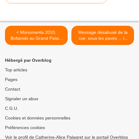
< Monumenta 2010,
Message désabusé de la
Boltanski au Grand Palais,
rue: sous les pavés ... le
Personnes, video
métro >
Hébergé par Overblog
Top articles
Pages
Contact
Signaler un abus
C.G.U.
Cookies et données personnelles
Préférences cookies
Voir le profil de Catherine-Alice Palagret sur le portail Overblog