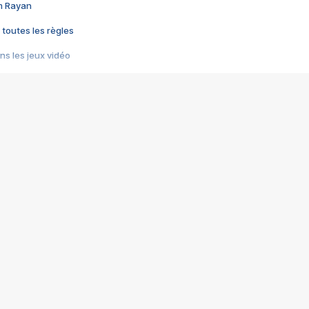
im Rayan
 toutes les règles
s les jeux vidéo
us choquant de Rockstar ? - Le scandale BULLY
e plus moche de Steam
du RÊVE tourne au CAUCHEMAR
pendant 8 heures
it… à tort
umiliés par un jeu vidéo
ire - Final Fantasy 8
ti un empire - Age of Empires
story DOFUS
tard, il crée l'un des pires jeux de tous les temps, MindsEye.