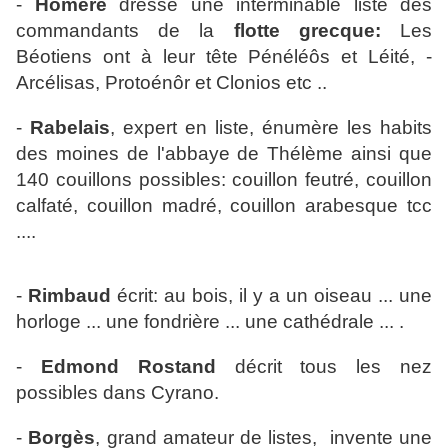
-
Homère
dresse une interminable liste des
commandants de la
flotte grecque:
Les
Béotiens ont à leur tête Pénéléôs et Léité, -
Arcélisas, Protoénôr et Clonios etc ..
-
Rabelais
, expert en liste, énumère les habits
des moines de l'abbaye de Thélème ainsi que
140 couillons possibles: couillon feutré, couillon
calfaté, couillon madré, couillon arabesque tcc
....
-
Rimbaud
écrit: au bois, il y a un oiseau ... une
horloge ... une fondrière ... une cathédrale ... .
-
Edmond Rostand
décrit tous les nez
possibles dans Cyrano.
-
Borgès
, grand amateur de listes, invente une