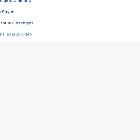
e (littéralement)
im Rayan
 toutes les règles
s les jeux vidéo
us choquant de Rockstar ? - Le scandale BULLY
e plus moche de Steam
du RÊVE tourne au CAUCHEMAR
pendant 8 heures
it… à tort
umiliés par un jeu vidéo
ire - Final Fantasy 8
ti un empire - Age of Empires
story DOFUS