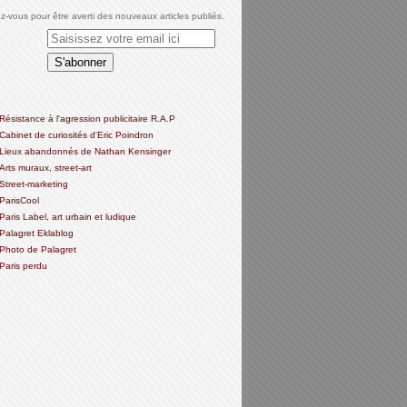
-vous pour être averti des nouveaux articles publiés.
Résistance à l'agression publicitaire R.A.P
Cabinet de curiosités d'Eric Poindron
Lieux abandonnés de Nathan Kensinger
Arts muraux, street-art
Street-marketing
ParisCool
Paris Label, art urbain et ludique
Palagret Eklablog
Photo de Palagret
Paris perdu