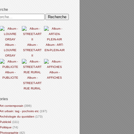
rche
Album -
Album -
Album - ART-
LOUVRE
STREET-ART
EN-PLEIN-AIR
ORSAY
II
Album -
Album -
PUBLICITE
Album -
AFFICHES
STREET-ART
RUE RURAL
ories
Art contemporain
(396)
Art urbain: tag - pochoirs etc
(197)
Archéologie du quotidien
(173)
Publicité
(111)
Politique
(74)
Photographie
(42)