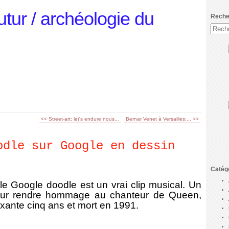
utur / archéologie du
Reche
<< Street-art: let's endure nous...
Bernar Venet à Versailles:... >>
odle sur Google en dessin
Catég
le Google doodle est un vrai clip musical. Un
ur rendre
hommage au chanteur de Queen,
oixante cinq ans et mort en 1991.