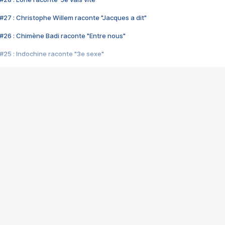
#27 : Christophe Willem raconte "Jacques a dit"
#26 : Chimène Badi raconte "Entre nous"
#25 : Indochine raconte "3e sexe"
#24 : Zaho raconte "C'est chelou"
#23 : Patrick Bruel raconte "Au café des délices"
#22 : Kyo raconte "Le chemin"
#21 : Nolwenn Leroy raconte "Cassé"
#20 : Patrick Hernandez raconte "Born to be alive"
#19 : Lorie raconte "Près de moi"
#18 : Michael Jones raconte "A nos actes manqués" (avec Jean-Jacque
#17 : Khaled raconte "Aïcha"
#16 : Corneille raconte "Parce qu'on vient de loin"