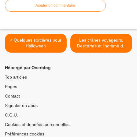
Ajouter un commentaire
< Quelques sorcières pour
Les crânes voyageurs,
Halloween
Descartes et l'homme de
Cro-Magnon en partance
pour le Québec >
Hébergé par Overblog
Top articles
Pages
Contact
Signaler un abus
C.G.U.
Cookies et données personnelles
Préférences cookies