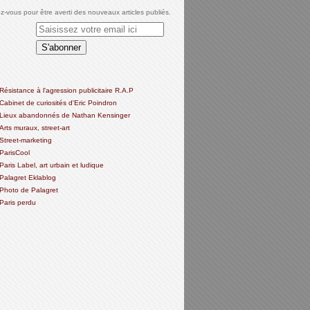
-vous pour être averti des nouveaux articles publiés.
Résistance à l'agression publicitaire R.A.P
Cabinet de curiosités d'Eric Poindron
Lieux abandonnés de Nathan Kensinger
Arts muraux, street-art
Street-marketing
ParisCool
Paris Label, art urbain et ludique
Palagret Eklablog
Photo de Palagret
Paris perdu