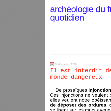
archéologie du f
quotidien
27 décembre 2009
Il est interdit d
monde dangereux
De
prosaïques
injonctio
Ces injonctions ne veulent
elles veulent notre obéissa
de déposer des ordures
,
se lisent sur les murs aveug