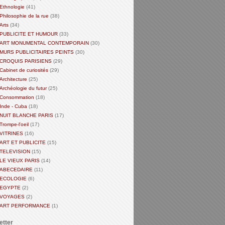
Ethnologie
(41)
Philosophie de la rue
(38)
Arts
(34)
PUBLICITE ET HUMOUR
(33)
ART MONUMENTAL CONTEMPORAIN
(30)
MURS PUBLICITAIRES PEINTS
(30)
CROQUIS PARISIENS
(29)
Cabinet de curiosités
(29)
Architecture
(25)
Archéologie du futur
(25)
Consommation
(18)
Inde - Cuba
(18)
NUIT BLANCHE PARIS
(17)
Trompe-l'oeil
(17)
VITRINES
(16)
ART ET PUBLICITE
(15)
TELEVISION
(15)
LE VIEUX PARIS
(14)
ABECEDAIRE
(11)
ECOLOGIE
(6)
EGYPTE
(2)
VOYAGES
(2)
ART PERFORMANCE
(1)
etter