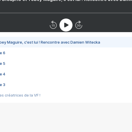
bey Maguire, c'est lui ! Rencontre avec Damien Witecka
e 6
e 5
e 4
e 3
s créatrices de la VF !
e 2
e 1
e Mektoub My Love arrive enfin ! Rencontre avec Shaïn Boumedine et Sal