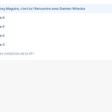
bey Maguire, c'est lui ! Rencontre avec Damien Witecka
e 6
e 5
e 4
e 3
s créatrices de la VF !
e 2
e 1
e Mektoub My Love arrive enfin ! Rencontre avec Shaïn Boumedine et Sal
i : après Toni en famille
elle réalise le bouleversant Dites lui que je l'aime
ais ! Rencontre autour de Vie privée de Rebecca Zlotowski