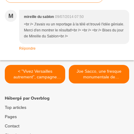
M
mireille du sablon
09/07/2014 07:50
<br /> J'avais vu un reportage à la télé et trouvé l'idée géniale.
Merci d'en montrer le résultat!<br /> <br /> <br /> Bises du jour
de Mireille du Sablon<br />
Répondre
< "Vivez Versailles
Joe Sacco, une fresque
autrement", campagne
monumentale de
publicitaire pour le château
l'effroyable boucherie de la
de Versailles déjà trop visité
bataille de la Somme, à
Montparnasse >
Hébergé par Overblog
Top articles
Pages
Contact