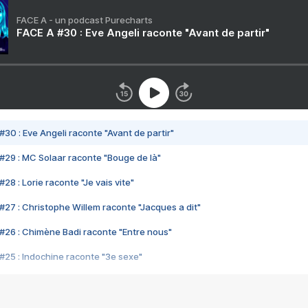
FACE A - un podcast Purecharts
FACE A #30 : Eve Angeli raconte "Avant de partir"
#30 : Eve Angeli raconte "Avant de partir"
#29 : MC Solaar raconte "Bouge de là"
28 : Lorie raconte "Je vais vite"
#27 : Christophe Willem raconte "Jacques a dit"
#26 : Chimène Badi raconte "Entre nous"
#25 : Indochine raconte "3e sexe"
#24 : Zaho raconte "C'est chelou"
#23 : Patrick Bruel raconte "Au café des délices"