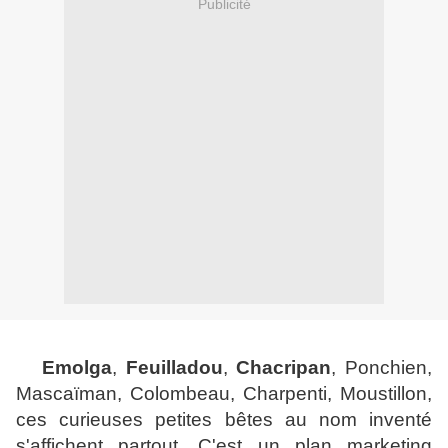
Publicité
Emolga
,
Feuilladou
,
Chacripan
, Ponchien,
Mascaïman, Colombeau, Charpenti, Moustillon,
ces curieuses petites bêtes au nom inventé
s'affichent partout.
C'est un plan marketing