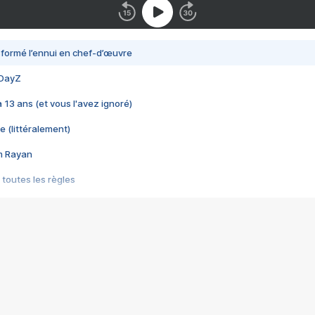
nsformé l’ennui en chef-d’œuvre
 DayZ
 a 13 ans (et vous l'avez ignoré)
e (littéralement)
im Rayan
 toutes les règles
s les jeux vidéo
us choquant de Rockstar ? - Le scandale BULLY
e plus moche de Steam
du RÊVE tourne au CAUCHEMAR
pendant 8 heures