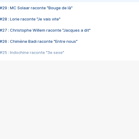
#29 : MC Solaar raconte "Bouge de là"
28 : Lorie raconte "Je vais vite"
#27 : Christophe Willem raconte "Jacques a dit"
#26 : Chimène Badi raconte "Entre nous"
#25 : Indochine raconte "3e sexe"
#24 : Zaho raconte "C'est chelou"
#23 : Patrick Bruel raconte "Au café des délices"
#22 : Kyo raconte "Le chemin"
#21 : Nolwenn Leroy raconte "Cassé"
#20 : Patrick Hernandez raconte "Born to be alive"
#19 : Lorie raconte "Près de moi"
#18 : Michael Jones raconte "A nos actes manqués" (avec Jean-Jacque