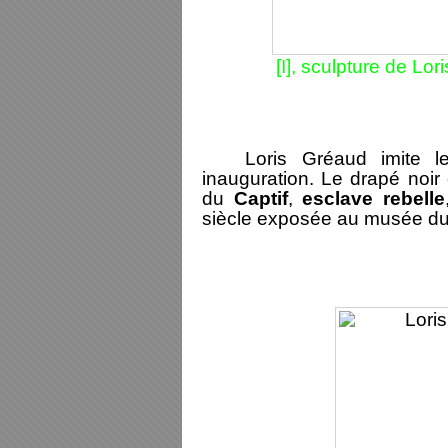
[I], sculpture de L
Loris Gréaud imite les 
inauguration. Le drapé noir 
du
Captif
,
esclave rebelle
siècle exposée au musée d