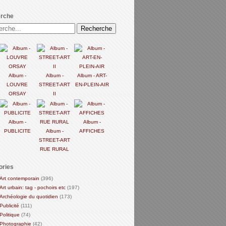
rche
Album -
Album -
Album - ART-
LOUVRE
STREET-ART
EN-PLEIN-AIR
ORSAY
II
Album -
Album -
PUBLICITE
Album -
AFFICHES
STREET-ART
RUE RURAL
ories
Art contemporain
(396)
Art urbain: tag - pochoirs etc
(197)
Archéologie du quotidien
(173)
Publicité
(111)
Politique
(74)
Photographie
(42)