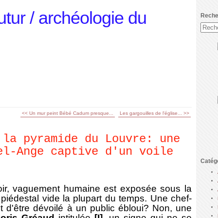
utur / archéologie du
Reche
<< Un mur peint Bébé Cadum presque...
Les gargouilles de l'église... >>
 la pyramide du Louvre: une
el-Ange captive d'un voile
Catég
, vaguement humaine est exposée sous la
piédestal vide la plupart du temps. Une chef-
t d'être dévoilé à un public ébloui? Non, une
oris Gréaud
intitulée
[I]
, un signe qui ne se