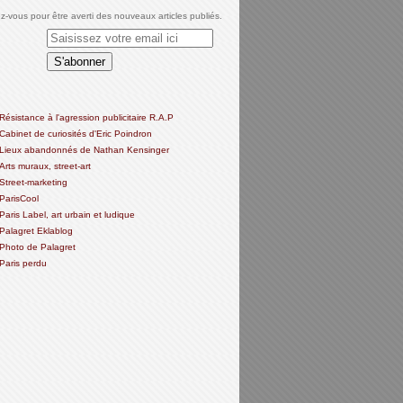
-vous pour être averti des nouveaux articles publiés.
Résistance à l'agression publicitaire R.A.P
Cabinet de curiosités d'Eric Poindron
Lieux abandonnés de Nathan Kensinger
Arts muraux, street-art
Street-marketing
ParisCool
Paris Label, art urbain et ludique
Palagret Eklablog
Photo de Palagret
Paris perdu