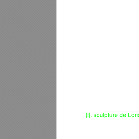
[I], sculpture de L