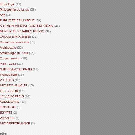
Ethnologie
(41)
Philosophie de la rue
(38)
Arts
(34)
PUBLICITE ET HUMOUR
(33)
ART MONUMENTAL CONTEMPORAIN
(30)
MURS PUBLICITAIRES PEINTS
(30)
CROQUIS PARISIENS
(29)
Cabinet de curiosités
(29)
Architecture
(25)
Archéologie du futur
(25)
Consommation
(18)
Inde - Cuba
(18)
NUIT BLANCHE PARIS
(17)
Trompe-l'oeil
(17)
VITRINES
(16)
ART ET PUBLICITE
(15)
TELEVISION
(15)
LE VIEUX PARIS
(14)
ABECEDAIRE
(11)
ECOLOGIE
(6)
EGYPTE
(2)
VOYAGES
(2)
ART PERFORMANCE
(1)
etter