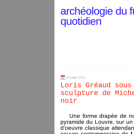
archéologie du f
quotidien
24 juillet 2013
Loris Gréaud sous
sculpture de Mich
noir
Une forme drapée de noir
pyramide du Louvre, sur un 
d'oeuvre classique attendan
oeuvre contemporaine de
L