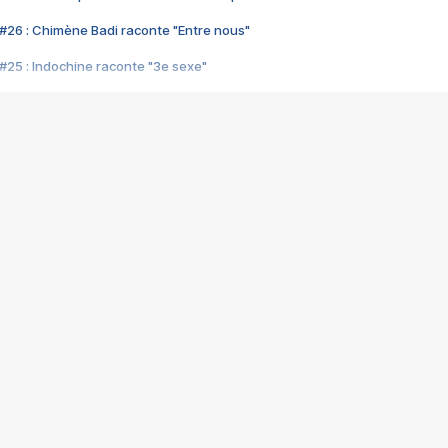
#26 : Chimène Badi raconte "Entre nous"
#25 : Indochine raconte "3e sexe"
#24 : Zaho raconte "C'est chelou"
#23 : Patrick Bruel raconte "Au café des délices"
#22 : Kyo raconte "Le chemin"
#21 : Nolwenn Leroy raconte "Cassé"
#20 : Patrick Hernandez raconte "Born to be alive"
#19 : Lorie raconte "Près de moi"
#18 : Michael Jones raconte "A nos actes manqués" (avec Jean-Jacque
#17 : Khaled raconte "Aïcha"
#16 : Corneille raconte "Parce qu'on vient de loin"
#15 : Indochine raconte "L'aventurier"