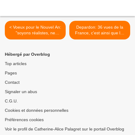
< Voeux pour le Nouvel An:
Depardon: 36 vues de la
"soyons réalistes, ne
France, c'est ainsi que les
demandons rien"
gens vivent, exposition à la
BN >
Hébergé par Overblog
Top articles
Pages
Contact
Signaler un abus
C.G.U.
Cookies et données personnelles
Préférences cookies
Voir le profil de Catherine-Alice Palagret sur le portail Overblog