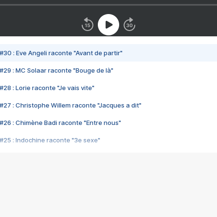
#30 : Eve Angeli raconte "Avant de partir"
#29 : MC Solaar raconte "Bouge de là"
28 : Lorie raconte "Je vais vite"
#27 : Christophe Willem raconte "Jacques a dit"
#26 : Chimène Badi raconte "Entre nous"
#25 : Indochine raconte "3e sexe"
#24 : Zaho raconte "C'est chelou"
#23 : Patrick Bruel raconte "Au café des délices"
#22 : Kyo raconte "Le chemin"
#21 : Nolwenn Leroy raconte "Cassé"