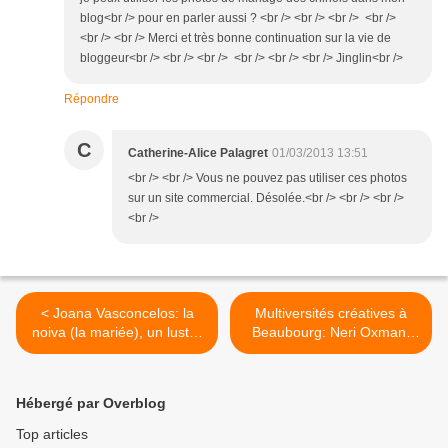
blog<br /> pour en parler aussi ? <br /> <br /> <br /> <br />
<br /> <br /> Merci et très bonne continuation sur la vie de
bloggeur<br /> <br /> <br /> <br /> <br /> <br /> Jinglin<br />
Répondre
C
Catherine-Alice Palagret
01/03/2013 13:51
<br /> <br /> Vous ne pouvez pas utiliser ces photos
sur un site commercial. Désolée.<br /> <br /> <br />
<br />
< Joana Vasconcelos: la
Multiversités créatives à
noiva (la mariée), un lustre
Beaubourg: Neri Oxman,
d'une blancheur virginale
entre art et technologie >
au 104
Hébergé par Overblog
Top articles