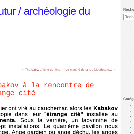
utur / archéologie du
Reche
<< The baby, affiche du film...
Le marché de la rue Mouffetard... >>
bakov à la rencontre de
ange cité
Catég
er ont viré au cauchemar, alors les
Kabakov
topie dans leur "
étrange cité"
installée au
menta
. Sous la verrière, un labyrinthe de
ept installations. Le quatrième pavillon nous
nge. Ange gardien ou ange déchu, les anges