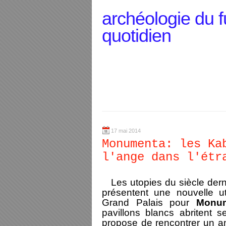
archéologie du f
quotidien
17 mai 2014
Monumenta: les Ka
l'ange dans l'étr
Les utopies du siècle derni
présentent une nouvelle u
Grand Palais pour
Monu
pavillons blancs abritent s
propose de rencontrer un a