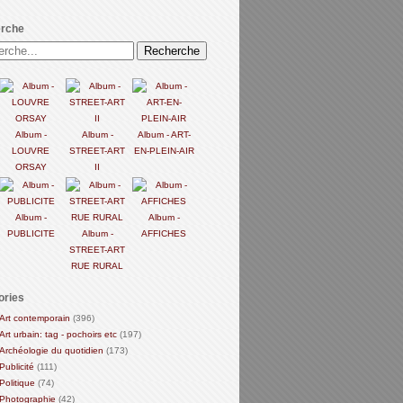
rche
Album -
Album -
Album - ART-
LOUVRE
STREET-ART
EN-PLEIN-AIR
ORSAY
II
Album -
Album -
PUBLICITE
Album -
AFFICHES
STREET-ART
RUE RURAL
ories
Art contemporain
(396)
Art urbain: tag - pochoirs etc
(197)
Archéologie du quotidien
(173)
Publicité
(111)
Politique
(74)
Photographie
(42)