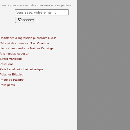
-vous pour être averti des nouveaux articles publiés.
Résistance à l'agression publicitaire R.A.P
Cabinet de curiosités d'Eric Poindron
Lieux abandonnés de Nathan Kensinger
Arts muraux, street-art
Street-marketing
ParisCool
Paris Label, art urbain et ludique
Palagret Eklablog
Photo de Palagret
Paris perdu