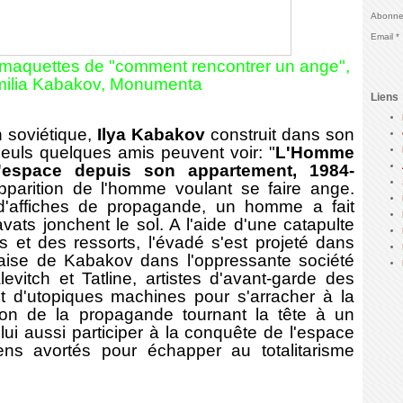
Abonnez
Email
 maquettes de "comment rencontrer un ange",
Emilia Kabakov, Monumenta
Liens
soviétique,
Ilya Kabakov
construit dans son
 seuls quelques amis peuvent voir: "
L'Homme
'espace depuis son appartement, 1984-
parition de l'homme voulant se faire ange.
d'affiches de propagande, un homme a fait
vats jonchent le sol. A l'aide d'une catapulte
s et des ressorts, l'évadé s'est projeté dans
alaise de Kabakov dans l'oppressante société
vitch et Tatline, artistes d'avant-garde des
nt d'utopiques machines pour s'arracher à la
ation de la propagande tournant la tête à un
ui aussi participer à la conquête de l'espace
ns avortés pour échapper au totalitarisme