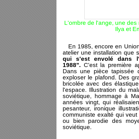
L'ombre de l'ange, une des
Ilya et 
En 1985, encore en Union 
atelier une installation que
qui s'est envolé dans l
1988".
C'est la première ap
Dans une pièce tapissée 
exploser le plafond. Des gra
bricolée avec des élastique
l'espace. Illustration du m
soviétique, hommage à Male
années vingt, qui réalisaie
pesanteur, ironique illustr
communiste exalté qui veut l
ou bien parodie des moye
soviétique.