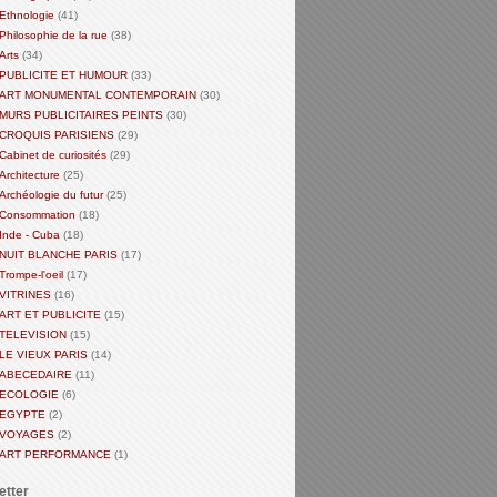
Ethnologie
(41)
Philosophie de la rue
(38)
Arts
(34)
PUBLICITE ET HUMOUR
(33)
ART MONUMENTAL CONTEMPORAIN
(30)
MURS PUBLICITAIRES PEINTS
(30)
CROQUIS PARISIENS
(29)
Cabinet de curiosités
(29)
Architecture
(25)
Archéologie du futur
(25)
Consommation
(18)
Inde - Cuba
(18)
NUIT BLANCHE PARIS
(17)
Trompe-l'oeil
(17)
VITRINES
(16)
ART ET PUBLICITE
(15)
TELEVISION
(15)
LE VIEUX PARIS
(14)
ABECEDAIRE
(11)
ECOLOGIE
(6)
EGYPTE
(2)
VOYAGES
(2)
ART PERFORMANCE
(1)
etter