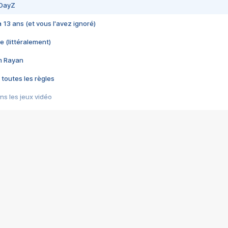
 DayZ
 a 13 ans (et vous l'avez ignoré)
e (littéralement)
im Rayan
 toutes les règles
s les jeux vidéo
us choquant de Rockstar ? - Le scandale BULLY
e plus moche de Steam
du RÊVE tourne au CAUCHEMAR
pendant 8 heures
it… à tort
umiliés par un jeu vidéo
ire - Final Fantasy 8