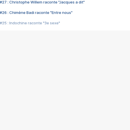
#27 : Christophe Willem raconte "Jacques a dit"
#26 : Chimène Badi raconte "Entre nous"
#25 : Indochine raconte "3e sexe"
#24 : Zaho raconte "C'est chelou"
#23 : Patrick Bruel raconte "Au café des délices"
#22 : Kyo raconte "Le chemin"
#21 : Nolwenn Leroy raconte "Cassé"
#20 : Patrick Hernandez raconte "Born to be alive"
#19 : Lorie raconte "Près de moi"
#18 : Michael Jones raconte "A nos actes manqués" (avec Jean-Jacque
#17 : Khaled raconte "Aïcha"
#16 : Corneille raconte "Parce qu'on vient de loin"
#15 : Indochine raconte "L'aventurier"