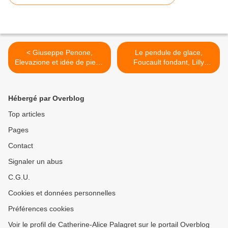
< Giuseppe Penone,
Le pendule de glace,
Elevazione et idée de pierre
Foucault fondant, Lilly
à Versailles dans le bosquet
Hibberd à la Nuit blanche
de l'étoile
2013 >
Hébergé par Overblog
Top articles
Pages
Contact
Signaler un abus
C.G.U.
Cookies et données personnelles
Préférences cookies
Voir le profil de Catherine-Alice Palagret sur le portail Overblog