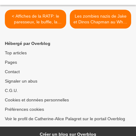
< Affiches de la RATP: le
Les zombies nazis de Jake
paresseux, le buffle, la
et Dinos Chapman au White
poule, animaux peu civils
Cube >
sur toute la ligne
Hébergé par Overblog
Top articles
Pages
Contact
Signaler un abus
C.G.U.
Cookies et données personnelles
Préférences cookies
Voir le profil de Catherine-Alice Palagret sur le portail Overblog
Créer un blog sur Overblog