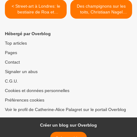
< Street-art à Londres: le
Des champignons sur les
bestiaire de Roa et
toits, Christiaan Nagel
Malarchy, un écureuil, une
street-artist >
grue et des carnivores
Hébergé par Overblog
Top articles
Pages
Contact
Signaler un abus
C.G.U.
Cookies et données personnelles
Préférences cookies
Voir le profil de Catherine-Alice Palagret sur le portail Overblog
Créer un blog sur Overblog