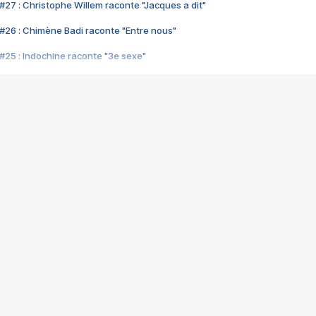
#27 : Christophe Willem raconte "Jacques a dit"
#26 : Chimène Badi raconte "Entre nous"
#25 : Indochine raconte "3e sexe"
#24 : Zaho raconte "C'est chelou"
#23 : Patrick Bruel raconte "Au café des délices"
#22 : Kyo raconte "Le chemin"
#21 : Nolwenn Leroy raconte "Cassé"
#20 : Patrick Hernandez raconte "Born to be alive"
#19 : Lorie raconte "Près de moi"
#18 : Michael Jones raconte "A nos actes manqués" (avec Jean-Jacque
#17 : Khaled raconte "Aïcha"
#16 : Corneille raconte "Parce qu'on vient de loin"
#15 : Indochine raconte "L'aventurier"