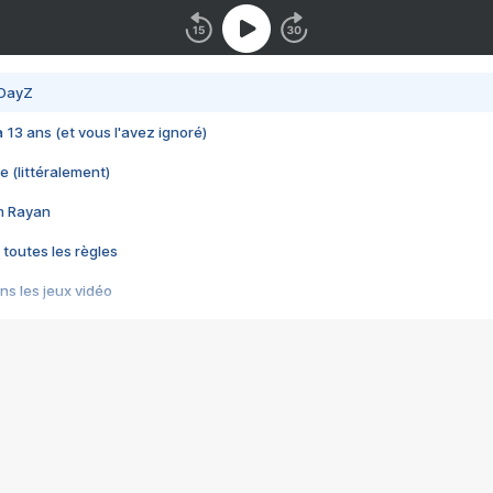
 DayZ
 a 13 ans (et vous l'avez ignoré)
e (littéralement)
im Rayan
 toutes les règles
s les jeux vidéo
us choquant de Rockstar ? - Le scandale BULLY
e plus moche de Steam
du RÊVE tourne au CAUCHEMAR
pendant 8 heures
it… à tort