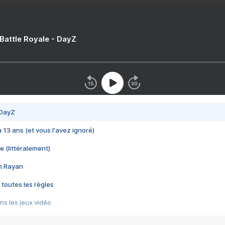
 Battle Royale - DayZ
 DayZ
 a 13 ans (et vous l'avez ignoré)
e (littéralement)
im Rayan
 toutes les règles
s les jeux vidéo
us choquant de Rockstar ? - Le scandale BULLY