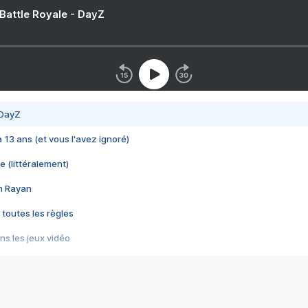
 Battle Royale - DayZ
 DayZ
 a 13 ans (et vous l'avez ignoré)
e (littéralement)
im Rayan
 toutes les règles
s les jeux vidéo
us choquant de Rockstar ? - Le scandale BULLY
e plus moche de Steam