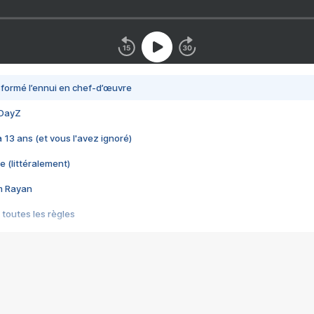
nsformé l’ennui en chef-d’œuvre
 DayZ
 a 13 ans (et vous l'avez ignoré)
e (littéralement)
im Rayan
 toutes les règles
s les jeux vidéo
us choquant de Rockstar ? - Le scandale BULLY
e plus moche de Steam