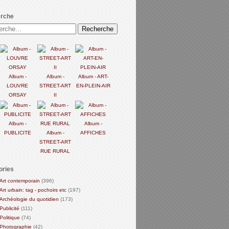
rche
Album -
Album -
Album - ART-
LOUVRE
STREET-ART
EN-PLEIN-AIR
ORSAY
II
Album -
Album -
PUBLICITE
Album -
AFFICHES
STREET-ART
RUE RURAL
ories
Art contemporain
(396)
Art urbain: tag - pochoirs etc
(197)
Archéologie du quotidien
(173)
Publicité
(111)
Politique
(74)
Photographie
(42)