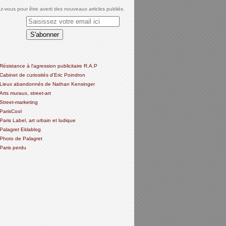
-vous pour être averti des nouveaux articles publiés.
Résistance à l'agression publicitaire R.A.P
Cabinet de curiosités d'Eric Poindron
Lieux abandonnés de Nathan Kensinger
Arts muraux, street-art
Street-marketing
ParisCool
Paris Label, art urbain et ludique
Palagret Eklablog
Photo de Palagret
Paris perdu