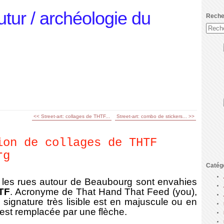
utur / archéologie du
Reche
<< Street-art: collages de THTF...
Street-art: combo de stickers... >>
ion de collages de THTF
rg
Catég
 les rues autour de Beaubourg sont envahies
TF
. Acronyme de That Hand That Feed (you),
a signature très lisible est en majuscule ou en
T est remplacée par une flèche.