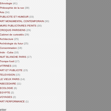
Ethnologie
(41)
Philosophie de la rue
(38)
Arts
(34)
PUBLICITE ET HUMOUR
(33)
ART MONUMENTAL CONTEMPORAIN
(30)
MURS PUBLICITAIRES PEINTS
(30)
CROQUIS PARISIENS
(29)
Cabinet de curiosités
(29)
Architecture
(25)
Archéologie du futur
(25)
Consommation
(18)
Inde - Cuba
(18)
NUIT BLANCHE PARIS
(17)
Trompe-l'oeil
(17)
VITRINES
(16)
ART ET PUBLICITE
(15)
TELEVISION
(15)
LE VIEUX PARIS
(14)
ABECEDAIRE
(11)
ECOLOGIE
(6)
EGYPTE
(2)
VOYAGES
(2)
ART PERFORMANCE
(1)
etter