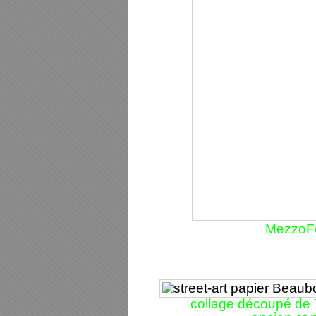
MezzoFo
collage découpé de