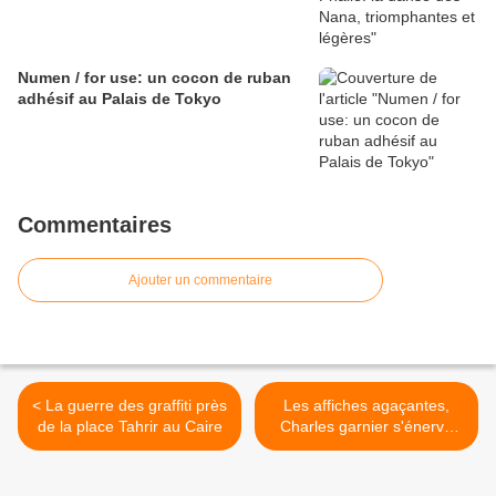
Numen / for use: un cocon de ruban
adhésif au Palais de Tokyo
Commentaires
Ajouter un commentaire
< La guerre des graffiti près
Les affiches agaçantes,
de la place Tahrir au Caire
Charles garnier s'énerve
contre les affiches géantes
en 1871, un texte toujours
d'actualité >