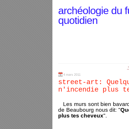
archéologie du f
quotidien
4 mars 2011
street-art: Quelq
n'incendie plus t
Les murs sont bien bavards
de Beaubourg nous dit: "
Que
plus tes cheveux
".