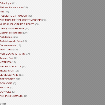
Ethnologie
(41)
Philosophie de la rue
(38)
Arts
(34)
PUBLICITE ET HUMOUR
(33)
ART MONUMENTAL CONTEMPORAIN
(30)
MURS PUBLICITAIRES PEINTS
(30)
CROQUIS PARISIENS
(29)
Cabinet de curiosités
(29)
Architecture
(25)
Archéologie du futur
(25)
Consommation
(18)
Inde - Cuba
(18)
NUIT BLANCHE PARIS
(17)
Trompe-l'oeil
(17)
VITRINES
(16)
ART ET PUBLICITE
(15)
TELEVISION
(15)
LE VIEUX PARIS
(14)
ABECEDAIRE
(11)
ECOLOGIE
(6)
EGYPTE
(2)
VOYAGES
(2)
ART PERFORMANCE
(1)
etter