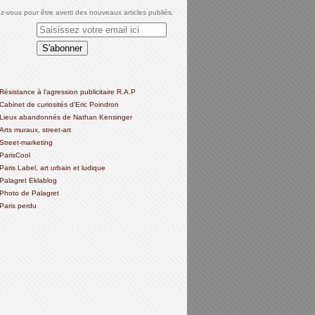
-vous pour être averti des nouveaux articles publiés.
Résistance à l'agression publicitaire R.A.P
Cabinet de curiosités d'Eric Poindron
Lieux abandonnés de Nathan Kensinger
Arts muraux, street-art
Street-marketing
ParisCool
Paris Label, art urbain et ludique
Palagret Eklablog
Photo de Palagret
Paris perdu