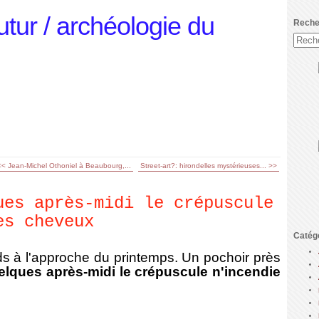
utur / archéologie du
Reche
<< Jean-Michel Othoniel à Beaubourg,...
Street-art?: hirondelles mystérieuses... >>
ues après-midi le crépuscule
es cheveux
Catég
 à l'approche du printemps. Un pochoir près
lques après-midi le crépuscule n'incendie