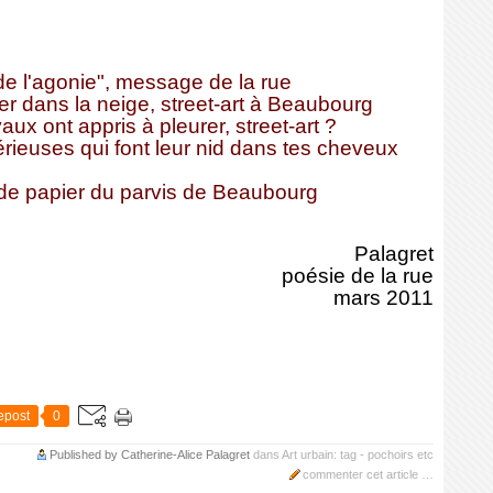
 de l'agonie", message de la rue
r dans la neige, street-art à Beaubourg
ux ont appris à pleurer, street-art ?
érieuses qui font leur nid dans tes cheveux
 de papier du parvis de Beaubourg
Palagret
poésie de la rue
mars 2011
epost
0
Published by Catherine-Alice Palagret
dans
Art urbain: tag - pochoirs etc
commenter cet article
…