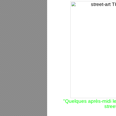
"Quelques après-midi le
stree