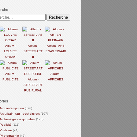
rche
Album -
Album -
Album - ART-
LOUVRE
STREET-ART
EN-PLEIN-AIR
ORSAY
II
Album -
Album -
PUBLICITE
Album -
AFFICHES
STREET-ART
RUE RURAL
ories
Art contemporain
(396)
Art urbain: tag - pochoirs etc
(197)
Archéologie du quotidien
(173)
Publicité
(111)
Politique
(74)
Photographie
(42)