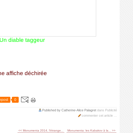
Un diable taggeur
ne affiche déchirée
epost
0
Published by Catherine-Alice Palagret
dans
Publicité
commenter cet article
…
<< Monumenta 2014, l'étrange...
Monumenta: les Kabakov à la... >>