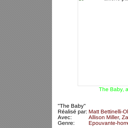
The Baby, a
"The Baby"
Réalisé par:
Matt Bettinelli-O
Avec:
Allison Miller
,
Za
Genre:
Epouvante-horr