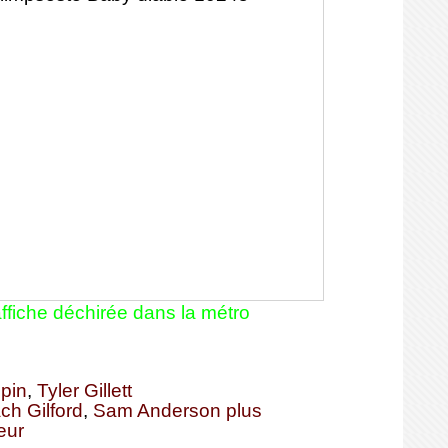
ffiche déchirée dans la métro
lpin
,
Tyler Gillett
ch Gilford
,
Sam Anderson
plus
eur