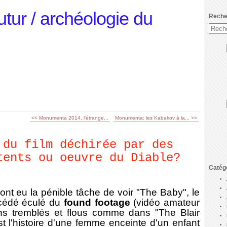
utur / archéologie du
Reche
<< Monumenta 2014, l'étrange...
Monumenta: les Kabakov à la... >>
 du film déchirée par des
tents ou oeuvre du Diable?
Catég
ont eu la pénible tâche de voir "The Baby", le
rocédé éculé du
found footage
(vidéo amateur
ans tremblés et flous comme dans "The Blair
st l'histoire d'une femme enceinte d'un enfant