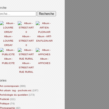
rche
Album -
Album -
Album - ART-
LOUVRE
STREET-ART
EN-PLEIN-AIR
ORSAY
II
Album -
Album -
PUBLICITE
Album -
AFFICHES
STREET-ART
RUE RURAL
ories
Art contemporain
(396)
Art urbain: tag - pochoirs etc
(197)
Archéologie du quotidien
(173)
Publicité
(111)
Politique
(74)
Photographie
(42)