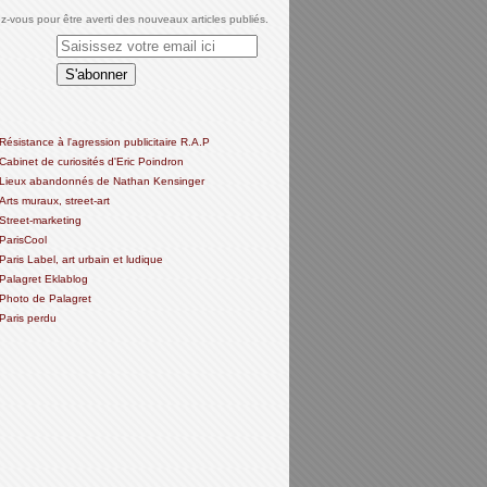
-vous pour être averti des nouveaux articles publiés.
Résistance à l'agression publicitaire R.A.P
Cabinet de curiosités d'Eric Poindron
Lieux abandonnés de Nathan Kensinger
Arts muraux, street-art
Street-marketing
ParisCool
Paris Label, art urbain et ludique
Palagret Eklablog
Photo de Palagret
Paris perdu