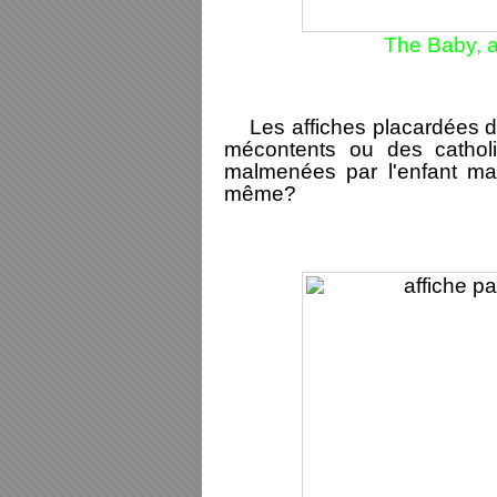
The Baby, a
Les affiches placardées da
mécontents ou des catholi
malmenées par l'enfant mal
même?