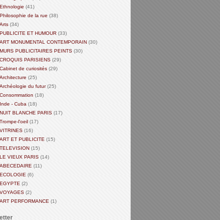
Ethnologie
(41)
Philosophie de la rue
(38)
Arts
(34)
PUBLICITE ET HUMOUR
(33)
ART MONUMENTAL CONTEMPORAIN
(30)
MURS PUBLICITAIRES PEINTS
(30)
CROQUIS PARISIENS
(29)
Cabinet de curiosités
(29)
Architecture
(25)
Archéologie du futur
(25)
Consommation
(18)
Inde - Cuba
(18)
NUIT BLANCHE PARIS
(17)
Trompe-l'oeil
(17)
VITRINES
(16)
ART ET PUBLICITE
(15)
TELEVISION
(15)
LE VIEUX PARIS
(14)
ABECEDAIRE
(11)
ECOLOGIE
(6)
EGYPTE
(2)
VOYAGES
(2)
ART PERFORMANCE
(1)
etter