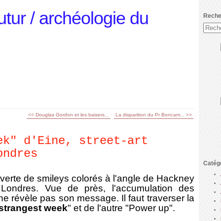
utur / archéologie du
Reche
<< Douglas Gordon et les baisers...
La disparition du Pr Boncam... >>
ek" d'Eine, street-art
ondres
Catég
erte de smileys colorés à l'angle de Hackney
 Londres. Vue de près, l'accumulation des
ne révèle pas son message. Il faut traverser la
strangest week
" et de l'autre "Power up".