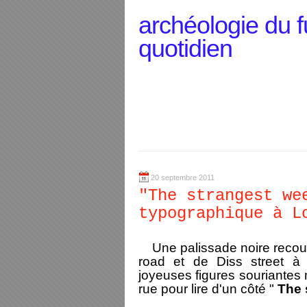
archéologie du f
quotidien
20 septembre 2011
"The strangest we
typographique à L
Une palissade noire recouv
road et de Diss street à
joyeuses figures souriantes 
rue pour lire d'un côté "
The 