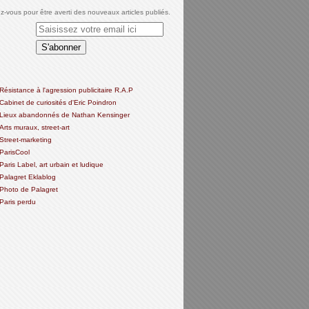
-vous pour être averti des nouveaux articles publiés.
Résistance à l'agression publicitaire R.A.P
Cabinet de curiosités d'Eric Poindron
Lieux abandonnés de Nathan Kensinger
Arts muraux, street-art
Street-marketing
ParisCool
Paris Label, art urbain et ludique
Palagret Eklablog
Photo de Palagret
Paris perdu