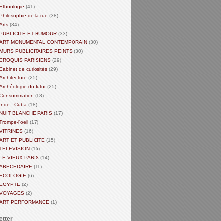
Ethnologie
(41)
Philosophie de la rue
(38)
Arts
(34)
PUBLICITE ET HUMOUR
(33)
ART MONUMENTAL CONTEMPORAIN
(30)
MURS PUBLICITAIRES PEINTS
(30)
CROQUIS PARISIENS
(29)
Cabinet de curiosités
(29)
Architecture
(25)
Archéologie du futur
(25)
Consommation
(18)
Inde - Cuba
(18)
NUIT BLANCHE PARIS
(17)
Trompe-l'oeil
(17)
VITRINES
(16)
ART ET PUBLICITE
(15)
TELEVISION
(15)
LE VIEUX PARIS
(14)
ABECEDAIRE
(11)
ECOLOGIE
(6)
EGYPTE
(2)
VOYAGES
(2)
ART PERFORMANCE
(1)
etter