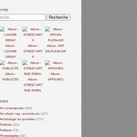
rche
Album -
Album -
Album - ART-
LOUVRE
STREET-ART
EN-PLEIN-AIR
ORSAY
II
Album -
Album -
PUBLICITE
Album -
AFFICHES
STREET-ART
RUE RURAL
ories
Art contemporain
(396)
Art urbain: tag - pochoirs etc
(197)
Archéologie du quotidien
(173)
Publicité
(111)
Politique
(74)
Photographie
(42)