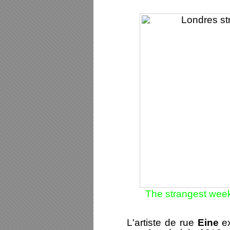
The strangest week 
L'artiste de rue
Eine
ex