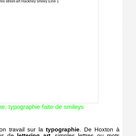
e, typographie faite de smileys
 travail sur la
typographie
. De Hoxton à
ons de
lettering art
, simples lettres ou mots