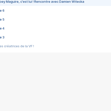
bey Maguire, c'est lui ! Rencontre avec Damien Witecka
e 6
e 5
e 4
e 3
s créatrices de la VF !
e 2
e 1
e Mektoub My Love arrive enfin ! Rencontre avec Shaïn Boumedine et Sal
i : après Toni en famille
elle réalise le bouleversant Dites lui que je l'aime
ais ! Rencontre autour de Vie privée de Rebecca Zlotowski
 de Marguerite, Grave... Rencontre avec Ella Rumpf