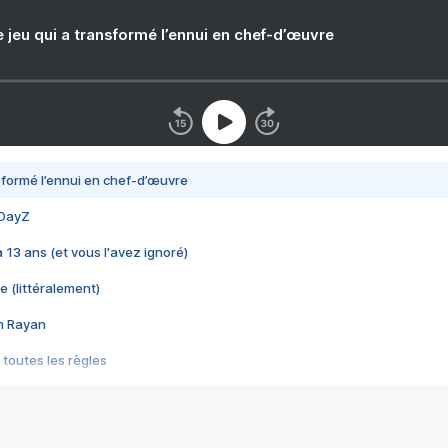
e jeu qui a transformé l’ennui en chef-d’œuvre
nsformé l’ennui en chef-d’œuvre
 DayZ
 a 13 ans (et vous l'avez ignoré)
e (littéralement)
im Rayan
 toutes les règles
s les jeux vidéo
us choquant de Rockstar ? - Le scandale BULLY