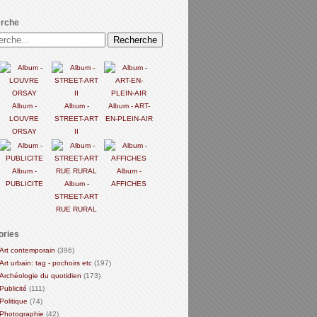
rche
Album -
Album -
Album - ART-
LOUVRE
STREET-ART
EN-PLEIN-AIR
ORSAY
II
Album -
Album -
PUBLICITE
Album -
AFFICHES
STREET-ART
RUE RURAL
ories
Art contemporain
(396)
Art urbain: tag - pochoirs etc
(197)
Archéologie du quotidien
(173)
Publicité
(111)
Politique
(74)
Photographie
(42)