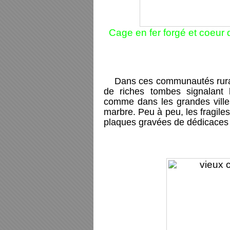
Cage en fer forgé et coeur 
Dans ces communautés rurale
de riches tombes signalant l
comme dans les grandes villes
marbre. Peu à peu, les fragile
plaques gravées de dédicaces q