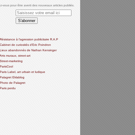
-vous pour être averti des nouveaux articles publiés.
Résistance à l'agression publicitaire R.A.P
Cabinet de curiosités d'Eric Poindron
Lieux abandonnés de Nathan Kensinger
Arts muraux, street-art
Street-marketing
ParisCool
Paris Label, art urbain et ludique
Palagret Eklablog
Photo de Palagret
Paris perdu