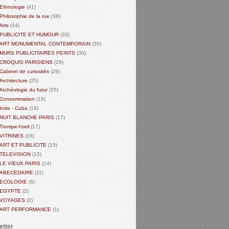
Ethnologie
(41)
Philosophie de la rue
(38)
Arts
(34)
PUBLICITE ET HUMOUR
(33)
ART MONUMENTAL CONTEMPORAIN
(30)
MURS PUBLICITAIRES PEINTS
(30)
CROQUIS PARISIENS
(29)
Cabinet de curiosités
(29)
Architecture
(25)
Archéologie du futur
(25)
Consommation
(18)
Inde - Cuba
(18)
NUIT BLANCHE PARIS
(17)
Trompe-l'oeil
(17)
VITRINES
(16)
ART ET PUBLICITE
(15)
TELEVISION
(15)
LE VIEUX PARIS
(14)
ABECEDAIRE
(11)
ECOLOGIE
(6)
EGYPTE
(2)
VOYAGES
(2)
ART PERFORMANCE
(1)
etter