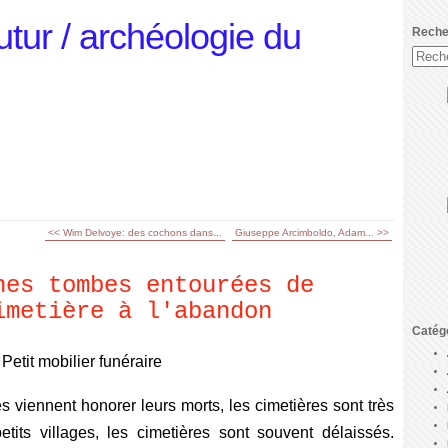
utur / archéologie du
Reche
<< Wim Delvoye: des cochons dans...
Giuseppe Arcimboldo, Adam... >>
nes tombes entourées de
imetière à l'abandon
Catég
etit mobilier funéraire
 viennent honorer leurs morts, les cimetières sont très
tits villages, les cimetières sont souvent délaissés.