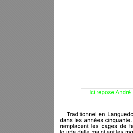
Ici repose André
Traditionnel en Languedoc
dans les années cinquante.
remplacent les cages de fe
lourde dalle maintient les mo