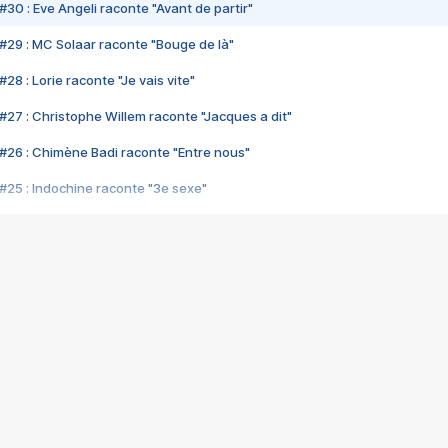
#30 : Eve Angeli raconte "Avant de partir"
#29 : MC Solaar raconte "Bouge de là"
28 : Lorie raconte "Je vais vite"
#27 : Christophe Willem raconte "Jacques a dit"
#26 : Chimène Badi raconte "Entre nous"
#25 : Indochine raconte "3e sexe"
#24 : Zaho raconte "C'est chelou"
#23 : Patrick Bruel raconte "Au café des délices"
#22 : Kyo raconte "Le chemin"
#21 : Nolwenn Leroy raconte "Cassé"
#20 : Patrick Hernandez raconte "Born to be alive"
#19 : Lorie raconte "Près de moi"
#18 : Michael Jones raconte "A nos actes manqués" (avec Jean-Jacque