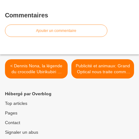
Commentaires
Ajouter un commentaire
< Dennis Nona, la légende
Publicité et animaux: Grand
du crocodile Ubirikubiri et
Optical nous traite comme
les skate-boards
des chiens sur les abribus
Decaux >
Hébergé par Overblog
Top articles
Pages
Contact
Signaler un abus