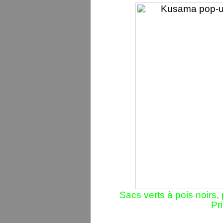
Sacs verts à pois noirs
Pr