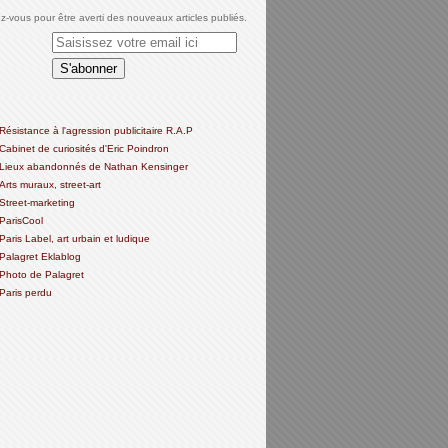
-vous pour être averti des nouveaux articles publiés.
Résistance à l'agression publicitaire R.A.P
Cabinet de curiosités d'Eric Poindron
Lieux abandonnés de Nathan Kensinger
Arts muraux, street-art
Street-marketing
ParisCool
Paris Label, art urbain et ludique
Palagret Eklablog
Photo de Palagret
Paris perdu