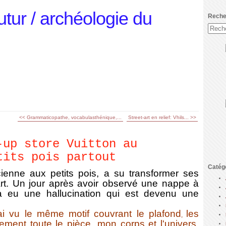
utur / archéologie du
Reche
<< Grammaticopathe, vocabulasthénique,...
Street-art en relief: Vhils... >>
-up store Vuitton au
tits pois partout
Catég
icienne aux petits pois, a su transformer ses
t. Un jour après avoir observé une nappe à
 a eu une hallucination qui est devenu une
ai vu l
e même motif couvrant le plafond
les
,
lement toute le pièce, mon corps et l'univers.