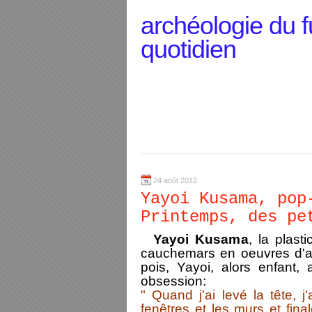
archéologie du f
quotidien
24 août 2012
Yayoi Kusama, pop
Printemps, des pe
Yayoi Kusama
, la plast
cauchemars en oeuvres d'ar
pois, Yayoi, alors enfant,
obsession:
" Quand j'ai levé la tête, j'
fenêtres et les murs et fina