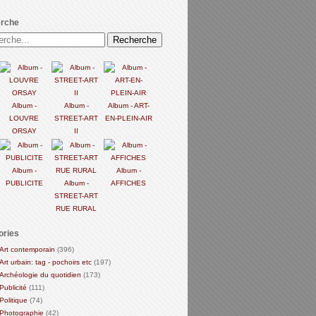
rche
Album -
Album -
Album - ART-
LOUVRE
STREET-ART
EN-PLEIN-AIR
ORSAY
II
Album -
Album -
PUBLICITE
Album -
AFFICHES
STREET-ART
RUE RURAL
ories
Art contemporain
(396)
Art urbain: tag - pochoirs etc
(197)
Archéologie du quotidien
(173)
Publicité
(111)
Politique
(74)
Photographie
(42)