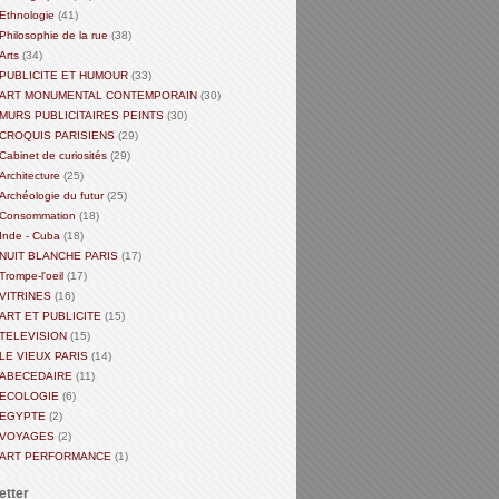
Ethnologie
(41)
Philosophie de la rue
(38)
Arts
(34)
PUBLICITE ET HUMOUR
(33)
ART MONUMENTAL CONTEMPORAIN
(30)
MURS PUBLICITAIRES PEINTS
(30)
CROQUIS PARISIENS
(29)
Cabinet de curiosités
(29)
Architecture
(25)
Archéologie du futur
(25)
Consommation
(18)
Inde - Cuba
(18)
NUIT BLANCHE PARIS
(17)
Trompe-l'oeil
(17)
VITRINES
(16)
ART ET PUBLICITE
(15)
TELEVISION
(15)
LE VIEUX PARIS
(14)
ABECEDAIRE
(11)
ECOLOGIE
(6)
EGYPTE
(2)
VOYAGES
(2)
ART PERFORMANCE
(1)
etter