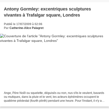
Antony Gormley: excentriques sculptures
vivantes à Trafalgar square, Londres
Publié le 17/07/2009 à 02:06
Par
Catherine-Alice Palagret
Ange, Père Noêl ou squelette, déguisés ou non, nus s'ils le veulent, bavards
ou mutiques, dans la pluie et le vent, les acteurs éphémères occupent le
quatième piédestal (fourth plinth) pendant une heure. Pour l'instant, il n'y a
pas eu de nu bien qu'...