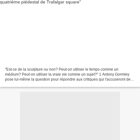
"Est-ce de la sculpture ou non? Peut-on utiliser le temps comme un
médium? Peut-on utiliser la vraie vie comme un sujet?" 1 Antony Gormley
pose lui-même la question pour répondre aux critiques qui l'accuseront de
faire de l'art rigolo avec One & Other,...