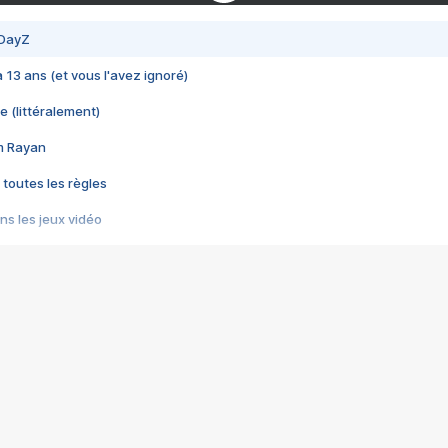
 DayZ
 a 13 ans (et vous l'avez ignoré)
e (littéralement)
im Rayan
 toutes les règles
s les jeux vidéo
us choquant de Rockstar ? - Le scandale BULLY
e plus moche de Steam
du RÊVE tourne au CAUCHEMAR
pendant 8 heures
it… à tort
umiliés par un jeu vidéo