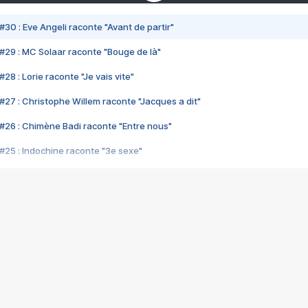
#30 : Eve Angeli raconte "Avant de partir"
#29 : MC Solaar raconte "Bouge de là"
28 : Lorie raconte "Je vais vite"
#27 : Christophe Willem raconte "Jacques a dit"
#26 : Chimène Badi raconte "Entre nous"
#25 : Indochine raconte "3e sexe"
#24 : Zaho raconte "C'est chelou"
#23 : Patrick Bruel raconte "Au café des délices"
#22 : Kyo raconte "Le chemin"
#21 : Nolwenn Leroy raconte "Cassé"
#20 : Patrick Hernandez raconte "Born to be alive"
#19 : Lorie raconte "Près de moi"