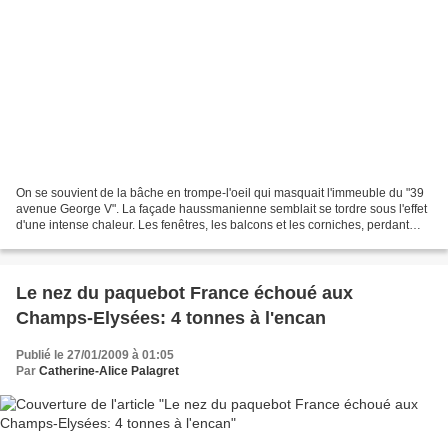
On se souvient de la bâche en trompe-l'oeil qui masquait l'immeuble du "39
avenue George V". La façade haussmanienne semblait se tordre sous l'effet
d'une intense chaleur. Les fenêtres, les balcons et les corniches, perdant
toute horizontalité, ondulaient...
Le nez du paquebot France échoué aux
Champs-Elysées: 4 tonnes à l'encan
Publié le 27/01/2009 à 01:05
Par
Catherine-Alice Palagret