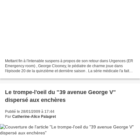
Mettant fin à l'intenable suspens à propos de son retour dans Urgences (ER
Emergency room) , George Clooney, le pédiatre de charme joue dans
l'épisode 20 de la quinzième et dernière saison . La série médicale l'a fait
connaître en 1994 et il n'était pas...
Le trompe-l'oeil du "39 avenue George V"
dispersé aux enchères
Publié le 28/01/2009 à 17:44
Par
Catherine-Alice Palagret