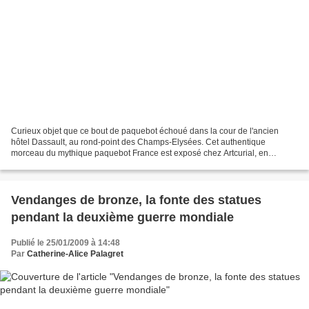
Curieux objet que ce bout de paquebot échoué dans la cour de l'ancien
hôtel Dassault, au rond-point des Champs-Elysées. Cet authentique
morceau du mythique paquebot France est exposé chez Artcurial, en
prélude à la vente aux enchères du 8 et 9 février...
Vendanges de bronze, la fonte des statues
pendant la deuxième guerre mondiale
Publié le 25/01/2009 à 14:48
Par
Catherine-Alice Palagret