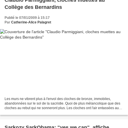
Claudio Parmiggiani, cloches muettes au
Collège des Bernardins
Publié le 07/01/2009 à 15:17
Par
Catherine-Alice Palagret
Les murs ne vibrent plus à l'envol des cloches de bronze, immobiles,
abandonnées sur le sol de la sacristie. Quoi de plus mélancolique que des
cloches au rebut qui ne sonneront plus. Les cloches ont l'air entassées au
hasard, comme dans un dépôt, mais...
Sarkozy SarkObama: "yes we can", affiche