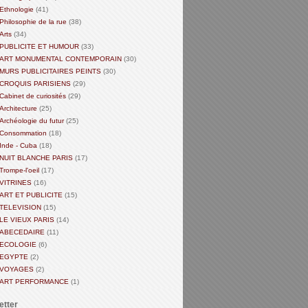
Ethnologie
(41)
Philosophie de la rue
(38)
Arts
(34)
PUBLICITE ET HUMOUR
(33)
ART MONUMENTAL CONTEMPORAIN
(30)
MURS PUBLICITAIRES PEINTS
(30)
CROQUIS PARISIENS
(29)
Cabinet de curiosités
(29)
Architecture
(25)
Archéologie du futur
(25)
Consommation
(18)
Inde - Cuba
(18)
NUIT BLANCHE PARIS
(17)
Trompe-l'oeil
(17)
VITRINES
(16)
ART ET PUBLICITE
(15)
TELEVISION
(15)
LE VIEUX PARIS
(14)
ABECEDAIRE
(11)
ECOLOGIE
(6)
EGYPTE
(2)
VOYAGES
(2)
ART PERFORMANCE
(1)
etter