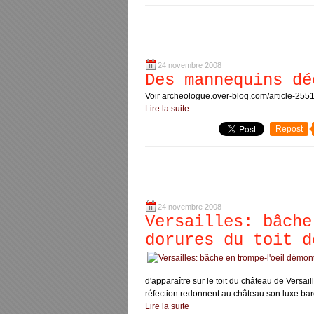
24 novembre 2008
Des mannequins dé
Voir archeologue.over-blog.com/article-255
Lire la suite
Repost
24 novembre 2008
Versailles: bâche
dorures du toit d
d'apparaître sur le toit du château de Versai
réfection redonnent au château son luxe baro
Lire la suite