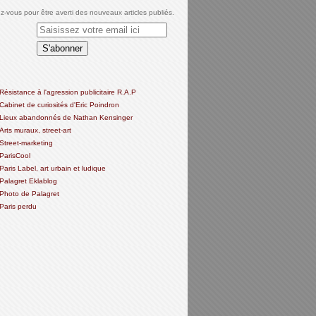
-vous pour être averti des nouveaux articles publiés.
Résistance à l'agression publicitaire R.A.P
Cabinet de curiosités d'Eric Poindron
Lieux abandonnés de Nathan Kensinger
Arts muraux, street-art
Street-marketing
ParisCool
Paris Label, art urbain et ludique
Palagret Eklablog
Photo de Palagret
Paris perdu