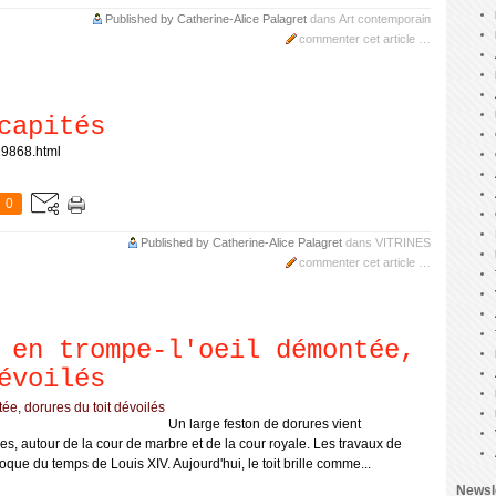
Published by Catherine-Alice Palagret
dans
Art contemporain
commenter cet article
…
capités
19868.html
0
Published by Catherine-Alice Palagret
dans
VITRINES
commenter cet article
…
 en trompe-l'oeil démontée,
évoilés
Un large feston de dorures vient
lles, autour de la cour de marbre et de la cour royale. Les travaux de
que du temps de Louis XIV. Aujourd'hui, le toit brille comme...
Newsl