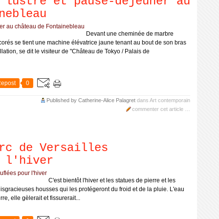
 lustre et pause-déjeuner au
nebleau
Devant une cheminée de marbre
rés se tient une machine élévatrice jaune tenant au bout de son bras
llation, se dit le visiteur de "Château de Tokyo / Palais de
epost
0
Published by Catherine-Alice Palagret
dans
Art contemporain
commenter cet article
…
rc de Versailles
 l'hiver
C'est bientôt l'hiver et les statues de pierre et les
isgracieuses housses qui les protégeront du froid et de la pluie. L'eau
re, elle gèlerait et fissurerait...