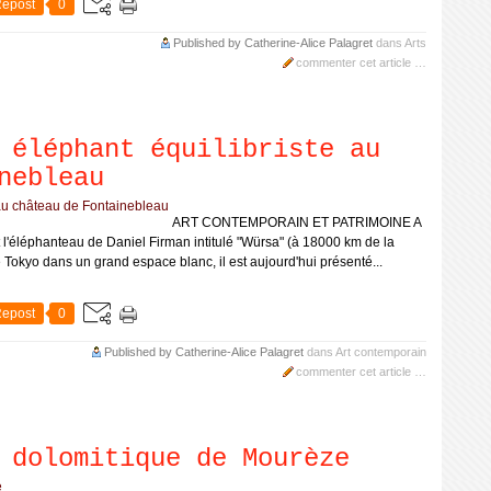
epost
0
Published by Catherine-Alice Palagret
dans
Arts
commenter cet article
…
 éléphant équilibriste au
nebleau
ART CONTEMPORAIN ET PATRIMOINE A
t l'éléphanteau de Daniel Firman intitulé "Würsa" (à 18000 km de la
e Tokyo dans un grand espace blanc, il est aujourd'hui présenté...
epost
0
Published by Catherine-Alice Palagret
dans
Art contemporain
commenter cet article
…
 dolomitique de Mourèze