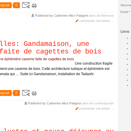
epost
0
Abonnez
Email
Published by Catherine-Alice Palagret
dans
Architecture
commenter cet article
…
Liens
lles: Gandamaison, une
faite de cagettes de bois
Une construction fragile
rment une caverne de bois. Cette architecture ludique et éphémère est
mata qui .... Suite ici Gandamaison, installation de Tadashi
epost
0
Published by Catherine-Alice Palagret
dans
Art contemporain
commenter cet article
…