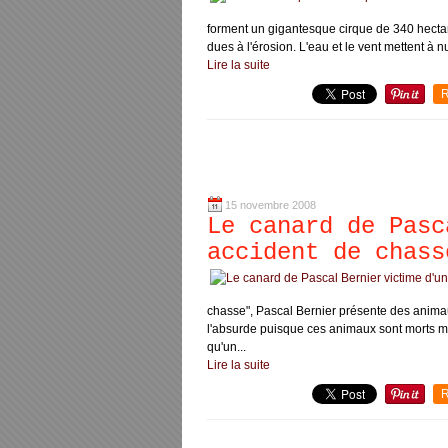
forment un gigantesque cirque de 340 hectar
dues à l'érosion. L'eau et le vent mettent à n
Lire la suite
R
15 novembre 2008
Le canard de Pasc
accident de chass
chasse", Pascal Bernier présente des anima
l'absurde puisque ces animaux sont morts même
qu'un...
Lire la suite
R