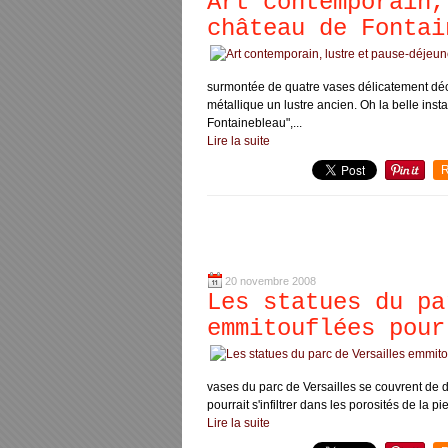
Art contemporain,
château de Fontai
surmontée de quatre vases délicatement déco
métallique un lustre ancien. Oh la belle insta
Fontainebleau",...
Lire la suite
R
20 novembre 2008
Les statues du pa
emmitouflées pour
vases du parc de Versailles se couvrent de d
pourrait s'infiltrer dans les porosités de la pier
Lire la suite