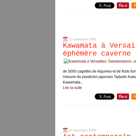
R
21 novembre 2008
Kawamata à Versai
éphémère caverne 
de 5000 cagettes de légumes et de fruits fo
l'oeuvre du plasticien japonais Tadashi Kawa
Kawamata...
Lire la suite
R
20 novembre 2008