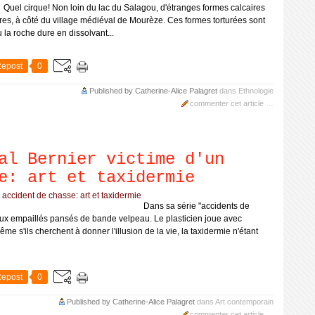
Quel cirque! Non loin du lac du Salagou, d'étranges formes calcaires
es, à côté du village médiéval de Mourèze. Ces formes torturées sont
u la roche dure en dissolvant...
epost
0
Published by Catherine-Alice Palagret
dans
Ethnologie
commenter cet article
…
al Bernier victime d'un
e: art et taxidermie
Dans sa série "accidents de
ux empaillés pansés de bande velpeau. Le plasticien joue avec
 s'ils cherchent à donner l'illusion de la vie, la taxidermie n'étant
epost
0
Published by Catherine-Alice Palagret
dans
Art contemporain
commenter cet article
…