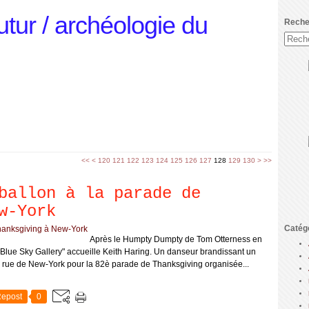
utur / archéologie du
Reche
100
110
140
<<
<
120
121
122
123
124
125
126
127
128
129
130
>
>>
ballon à la parade de
w-York
Catég
Après le Humpty Dumpty de Tom Otterness en
"Blue Sky Gallery" accueille Keith Haring. Un danseur brandissant un
rue de New-York pour la 82è parade de Thanksgiving organisée...
epost
0