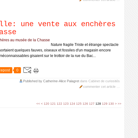
lle: une vente aux enchères
asse
Nature fragile Triste et étrange spectacle
sortaient quelques fauves, oiseaux et fossiles d'un magasin encore
connaissables gisaient sur le trottoir de la rue du Bac...
epost
0
Published by Catherine-Alice Palagret
dans
Cabinet de curiosités
commenter cet article
…
100
110
140
<<
<
120
121
122
123
124
125
126
127
128
129
130
>
>>