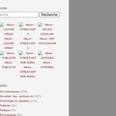
rche
Album -
Album -
Album - ART-
LOUVRE
STREET-ART
EN-PLEIN-AIR
ORSAY
II
Album -
Album -
PUBLICITE
Album -
AFFICHES
STREET-ART
RUE RURAL
ories
Art contemporain
(396)
Art urbain: tag - pochoirs etc
(197)
Archéologie du quotidien
(173)
Publicité
(111)
Politique
(74)
Photographie
(42)