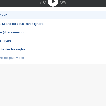
 DayZ
 a 13 ans (et vous l'avez ignoré)
e (littéralement)
im Rayan
 toutes les règles
s les jeux vidéo
us choquant de Rockstar ? - Le scandale BULLY
e plus moche de Steam
du RÊVE tourne au CAUCHEMAR
pendant 8 heures
it… à tort