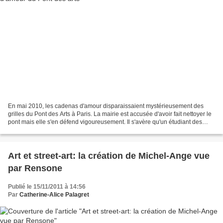
En mai 2010, les cadenas d'amour disparaissaient mystérieusement des
grilles du Pont des Arts à Paris. La mairie est accusée d'avoir fait nettoyer le
pont mais elle s'en défend vigoureusement. Il s'avère qu'un étudiant des
Beaux-arts ... suite texte et...
Art et street-art: la création de Michel-Ange vue
par Rensone
Publié le 15/11/2011 à 14:56
Par
Catherine-Alice Palagret