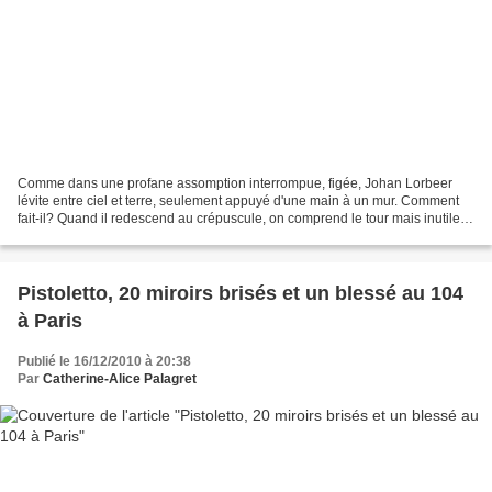
Comme dans une profane assomption interrompue, figée, Johan Lorbeer
lévite entre ciel et terre, seulement appuyé d'une main à un mur. Comment
fait-il? Quand il redescend au crépuscule, on comprend le tour mais inutile
de casser la poésie de Still Life,...
Pistoletto, 20 miroirs brisés et un blessé au 104
à Paris
Publié le 16/12/2010 à 20:38
Par
Catherine-Alice Palagret