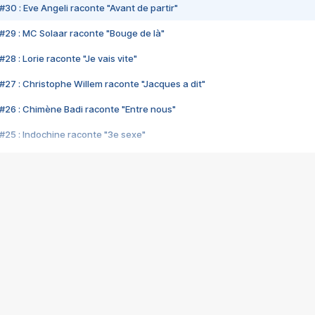
#30 : Eve Angeli raconte "Avant de partir"
#29 : MC Solaar raconte "Bouge de là"
28 : Lorie raconte "Je vais vite"
#27 : Christophe Willem raconte "Jacques a dit"
#26 : Chimène Badi raconte "Entre nous"
#25 : Indochine raconte "3e sexe"
#24 : Zaho raconte "C'est chelou"
#23 : Patrick Bruel raconte "Au café des délices"
#22 : Kyo raconte "Le chemin"
#21 : Nolwenn Leroy raconte "Cassé"
#20 : Patrick Hernandez raconte "Born to be alive"
#19 : Lorie raconte "Près de moi"
#18 : Michael Jones raconte "A nos actes manqués" (avec Jean-Jacque