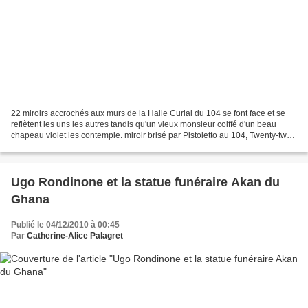
22 miroirs accrochés aux murs de la Halle Curial du 104 se font face et se
reflètent les uns les autres tandis qu'un vieux monsieur coiffé d'un beau
chapeau violet les contemple. miroir brisé par Pistoletto au 104, Twenty-two
less two Michelangelo Pistoletto,...
Ugo Rondinone et la statue funéraire Akan du
Ghana
Publié le 04/12/2010 à 00:45
Par
Catherine-Alice Palagret