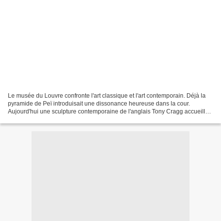
Le musée du Louvre confronte l'art classique et l'art contemporain. Déjà la
pyramide de Peï introduisait une dissonance heureuse dans la cour.
Aujourd'hui une sculpture contemporaine de l'anglais Tony Cragg accueille
les milliers de visiteurs qui viennent...